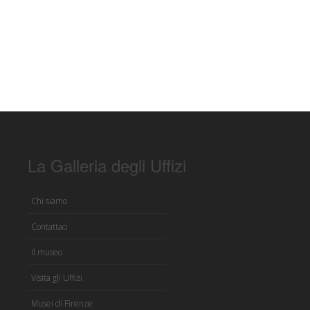
La Galleria degli Uffizi
Chi siamo
Contattaci
Il museo
Visita gli Uffizi
Musei di Firenze