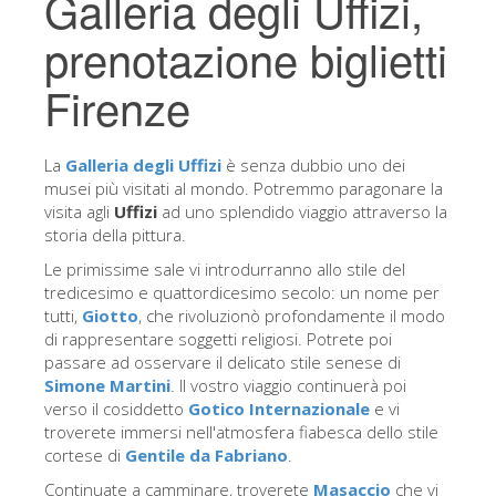
Galleria degli Uffizi,
Gli artisti
prenotazione biglietti
Le nuove sale
Firenze
Musei di Firenze
Museo nazionale del Bargello
La
Galleria degli Uffizi
è senza dubbio uno dei
Galleria dell'Accademia
musei più visitati al mondo. Potremmo paragonare la
visita agli
Uffizi
ad uno splendido viaggio attraverso la
Galleria Palatina
storia della pittura.
Museo delle Cappelle Medicee
Le primissime sale vi introdurranno allo stile del
tredicesimo e quattordicesimo secolo: un nome per
Museo di san Marco
tutti,
Giotto
, che rivoluzionò profondamente il modo
di rappresentare soggetti religiosi. Potrete poi
Museo Archeologico
passare ad osservare il delicato stile senese di
Opificio delle pietre dure
Simone Martini
. Il vostro viaggio continuerà poi
verso il cosiddetto
Gotico Internazionale
e vi
Museo Galileo
troverete immersi nell'atmosfera fiabesca dello stile
cortese di
Gentile da Fabriano
.
Il giardino di Boboli
Continuate a camminare, troverete
Masaccio
che vi