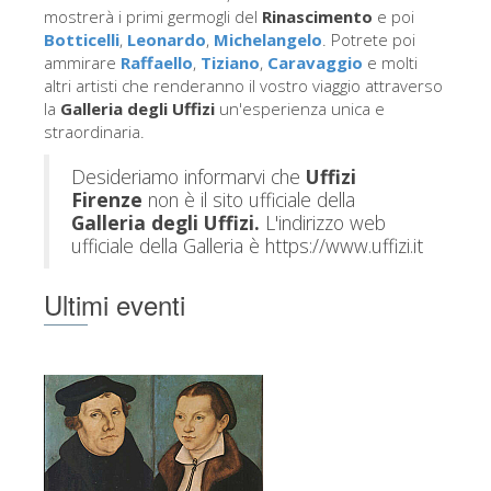
La torre di Arnolfo
mostrerà i primi germogli del
Rinascimento
e poi
Botticelli
,
Leonardo
,
Michelangelo
. Potrete poi
Corridoio Vasariano
ammirare
Raffaello
,
Tiziano
,
Caravaggio
e molti
altri artisti che renderanno il vostro viaggio attraverso
Palazzo Vecchio
la
Galleria degli Uffizi
un'esperienza unica e
Santa Maria Novella
straordinaria.
Santa Croce
Desideriamo informarvi che
Uffizi
Firenze
non è il sito ufficiale della
Prenota ora
Galleria degli Uffizi.
L'indirizzo web
Prenota una visita guidata
ufficiale della Galleria è https://www.uffizi.it
Solo biglietti ad Ingresso rapido
Ultimi eventi