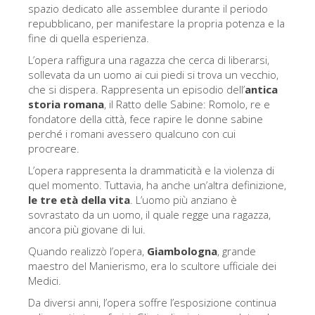
La torre di Arnolfo
spazio dedicato alle assemblee durante il periodo
repubblicano, per manifestare la propria potenza e la
Corridoio Vasariano
fine di quella esperienza.
Palazzo Vecchio
L’opera raffigura una ragazza che cerca di liberarsi,
sollevata da un uomo ai cui piedi si trova un vecchio,
Santa Maria Novella
che si dispera. Rappresenta un episodio dell’
antica
storia romana
, il Ratto delle Sabine: Romolo, re e
Santa Croce
fondatore della città, fece rapire le donne sabine
Prenota ora
perché i romani avessero qualcuno con cui
procreare.
Prenota una visita guidata
L’opera rappresenta la drammaticità e la violenza di
Solo biglietti ad Ingresso rapido
quel momento. Tuttavia, ha anche un’altra definizione,
le tre età della vita
. L’uomo più anziano è
sovrastato da un uomo, il quale regge una ragazza,
ancora più giovane di lui.
Quando realizzò l’opera,
Giambologna
, grande
maestro del Manierismo, era lo scultore ufficiale dei
Medici.
Da diversi anni, l’opera soffre l’esposizione continua