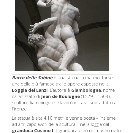
Gli artisti
Le nuove sale
Musei di Firenze
Museo nazionale del Bargello
Galleria dell'Accademia
Galleria Palatina
Museo delle Cappelle Medicee
Ratto delle Sabine
è una statua in marmo, forse
Museo di san Marco
una delle più famose tra le opere esposte nella
Loggia dei Lanzi
. L’autore è
Giambologna
, nome
Museo Archeologico
italianizzato di
Jean de Boulogne
(1529 – 1603),
scultore fiammingo che lavorò in Italia, soprattutto a
Opificio delle pietre dure
Firenze.
Museo Galileo
La statua è alta 4,10 metri e venne posta – insieme
ad altri capolavori della scultura – nella loggia dal
Il giardino di Boboli
granduca Cosimo I
. Il granduca creò un museo nello