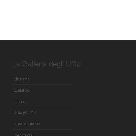
La Galleria degli Uffizi
Chi siamo
Contattaci
Il museo
Visita gli Uffizi
Musei di Firenze
Prenota ora