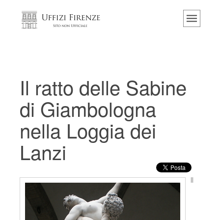
Home
Il museo
Informazioni
Storia
Il ratto delle Sabine
Eventi e mostre
di Giambologna
I commenti dei visitatori
nella Loggia dei
Contattaci
Lanzi
Visita gli Uffizi
Prenota ora
Tour virtuale
Il
Le opere
Le sale