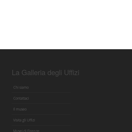
La Galleria degli Uffizi
Chi siamo
Contattaci
Il museo
Visita gli Uffizi
Musei di Firenze