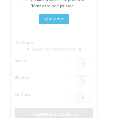
La torre di Arnolfo
Corridoio Vasariano
Palazzo Vecchio
Santa Maria Novella
Santa Croce
Prenota ora
Prenota una visita guidata
Solo biglietti ad Ingresso rapido