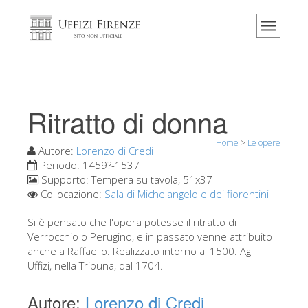
Home
Il museo
Informazioni
Storia
Ritratto di donna
Eventi e mostre
Home
>
Le opere
I commenti dei visitatori
Autore:
Lorenzo di Credi
Periodo:
1459?-1537
Contattaci
Supporto:
Tempera su tavola, 51x37
Collocazione:
Sala di Michelangelo e dei fiorentini
Visita gli Uffizi
Si è pensato che l'opera potesse il ritratto di
Prenota ora
Verrocchio o Perugino, e in passato venne attribuito
Tour virtuale
anche a Raffaello. Realizzato intorno al 1500. Agli
Uffizi, nella Tribuna, dal 1704.
Le opere
Autore:
Lorenzo di Credi
Le sale