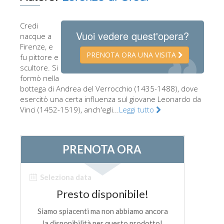
Gli artisti
Credi
Le nuove sale
Vuoi vedere quest'opera?
nacque a
Firenze, e
Musei di Firenze
PRENOTA ORA UNA VISITA
fu pittore e
Museo nazionale del Bargello
scultore. Si
formò nella
Galleria dell'Accademia
bottega di Andrea del Verrocchio (1435-1488), dove
esercitò una certa influenza sul giovane Leonardo da
Galleria Palatina
Vinci (1452-1519), anch'egli...
Leggi tutto
Museo delle Cappelle Medicee
Museo di san Marco
Museo Archeologico
Opificio delle pietre dure
Museo Galileo
Il giardino di Boboli