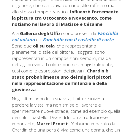
La torre di Arnolfo
di genere, che realizzava con uno stile raffinato ma
allo stesso tempo realistico.
Influenzò fortemente
Corridoio Vasariano
la pittura tra Ottocento e Novecento, come
Palazzo Vecchio
notiamo nel lavoro di Matisse e Cézanne
.
Alla
Galleria degli Uffizi
sono presenti la
Fanciulla
Santa Maria Novella
col volano
e il
Fanciullo con il castello di carte
.
Santa Croce
Sono due
oli su tela
, che rappresentano
pienamente lo stile del pittore. I soggetti sono
Prenota ora
rappresentati in un composizioni semplici, ma dai
dettagli preziosi. I colori sono resi magistralmente,
Prenota una visita guidata
così come le espressioni dei giovani.
Chardin è
Solo biglietti ad Ingresso rapido
stato probabilmente uno dei migliori pittori,
nella rappresentazione dell’infanzia e della
giovinezza
.
Negli ultimi anni della sua vita, il pittore iniziò a
perdere la vista, ma non smise di lavorare e
sperimentare nuove strade, come ad esempio quella
dei colori pastello. Disse di lui un altro francese
importante,
Marcel Proust
: "Abbiamo imparato da
Chardin che una pera è viva come una donna, che un