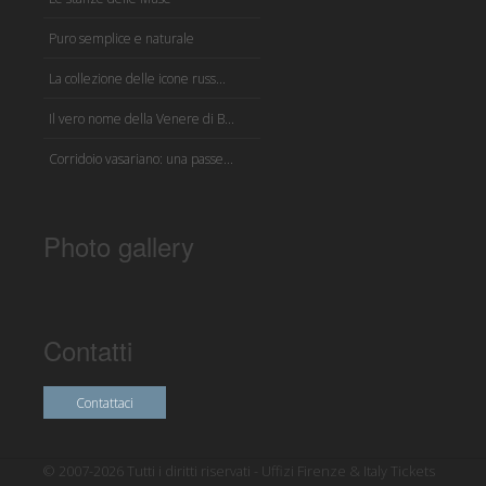
Puro semplice e naturale
La collezione delle icone russ...
Il vero nome della Venere di B...
Corridoio vasariano: una passe...
Photo gallery
Contatti
Contattaci
© 2007-2026 Tutti i diritti riservati - Uffizi Firenze & Italy Tickets