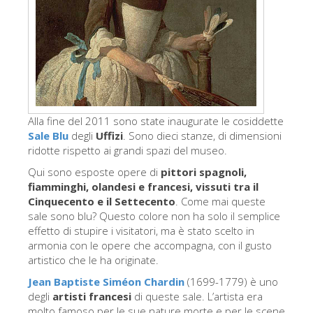
Gli artisti
Le nuove sale
Musei di Firenze
Museo nazionale del Bargello
Galleria dell'Accademia
Alla fine del 2011 sono state inaugurate le cosiddette
Sale Blu
degli
Uffizi
. Sono dieci stanze, di dimensioni
Galleria Palatina
ridotte rispetto ai grandi spazi del museo.
Museo delle Cappelle Medicee
Qui sono esposte opere di
pittori spagnoli,
fiamminghi, olandesi e francesi, vissuti tra il
Museo di san Marco
Cinquecento e il Settecento
. Come mai queste
sale sono blu? Questo colore non ha solo il semplice
Museo Archeologico
effetto di stupire i visitatori, ma è stato scelto in
Opificio delle pietre dure
armonia con le opere che accompagna, con il gusto
artistico che le ha originate.
Museo Galileo
Jean Baptiste Siméon Chardin
(1699-1779) è uno
Il giardino di Boboli
degli
artisti francesi
di queste sale. L’artista era
molto famoso per le sue nature morte e per le scene