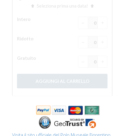
Visita il sito ufficiale del Polo Museale Fiorentino.