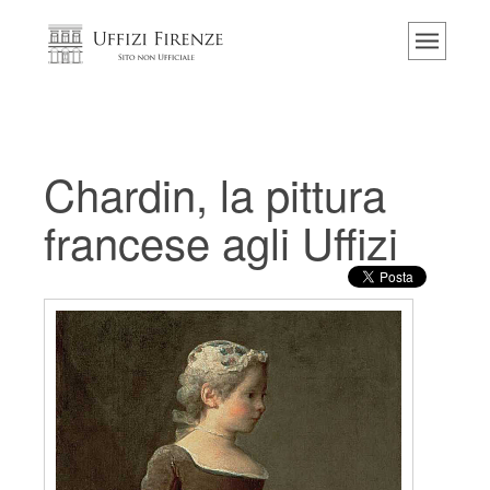
Home
Il museo
Informazioni
Storia
Chardin, la pittura
Eventi e mostre
francese agli Uffizi
I commenti dei visitatori
Contattaci
Visita gli Uffizi
Prenota ora
Tour virtuale
Le opere
Le sale