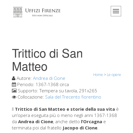
Home
Il museo
Informazioni
Storia
Trittico di San
Eventi e mostre
Matteo
I commenti dei visitatori
Home
>
Le opere
Contattaci
Autore:
Andrea di Cione
Periodo:
1367-1368 circa
Visita gli Uffizi
Supporto:
Tempera su tavola, 291x265
Collocazione:
Sala del Trecento fiorentino
Prenota ora
Tour virtuale
Il
Trittico di San Matteo e storie della sua vita
è
un’opera eseguita più o meno negli anni 1367-1368
Le opere
da
Andrea di Cione
, anche detto
l’Orcagna
e
terminata poi dal fratello
Jacopo di Cione
.
Le sale