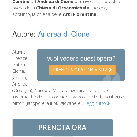
Cambio
ad
Andrea di Cione
per rivestire il pilastro
La torre di Arnolfo
ovest della
Chiesa di Orsanmichele
che era,
Corridoio Vasariano
appunto, la chiesa delle
Arti Fiorentine.
Palazzo Vecchio
Autore:
Andrea di Cione
Santa Maria Novella
Santa Croce
Attivi a
Vuoi vedere quest'opera?
Prenota ora
Firenze, i
fratelli
Prenota una visita guidata
PRENOTA ORA UNA VISITA
Cione,
Jacopo,
Solo biglietti ad Ingresso rapido
Andrea
(Orcagna), Nardo e Matteo lavorarono spesso
insieme. I fratelli si consideravano architetti, scultori e
pittori. Jacopo era il più giovane e...
Leggi tutto