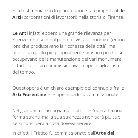
Gli artisti
E’ la testimonianza di quanto siano state importanti
le
Arti
(corporazioni di lavoratori) nella storia di Firenze.
Le nuove sale
Musei di Firenze
Le Arti
infatti ebbero una grande rilevanza per
Firenze, non solo dal punto di vista economico (erano
Museo nazionale del Bargello
loro che producevano la ricchezza della città), ma
Galleria dell'Accademia
anche da quello più propriamente artistico poiché si
occupavano della manutenzione dei vari monumenti
Galleria Palatina
cittadini e in più commissionavano opere agli artisti
del tempo.
Museo delle Cappelle Medicee
Museo di san Marco
Quest’opera è un chiaro esempio del connubio fra le
Arti Fiorentine
e le opere da loro commissionate.
Museo Archeologico
Opificio delle pietre dure
Nel guardarla ci accorgiamo infatti che l’opera ha una
forma strana, ma la sua stranezza non sarà più tale
Museo Galileo
se si considera a cosa doveva servire.
Il giardino di Boboli
In effetti il Trittico fu commissionato dall’
Arte del