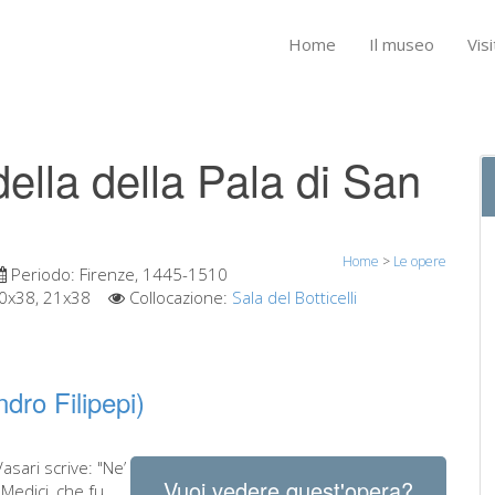
Home
Il museo
Visi
della della Pala di San
Home
>
Le opere
Periodo:
Firenze, 1445-1510
20x38, 21x38
Collocazione:
Sala del Botticelli
dro Filipepi)
Vasari scrive: "Ne’
Vuoi vedere quest'opera?
Medici, che fu