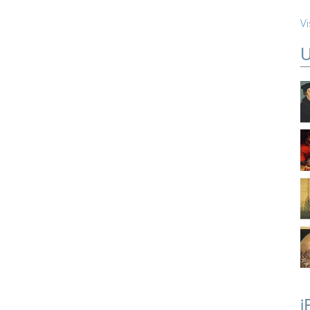
Vi
U
i