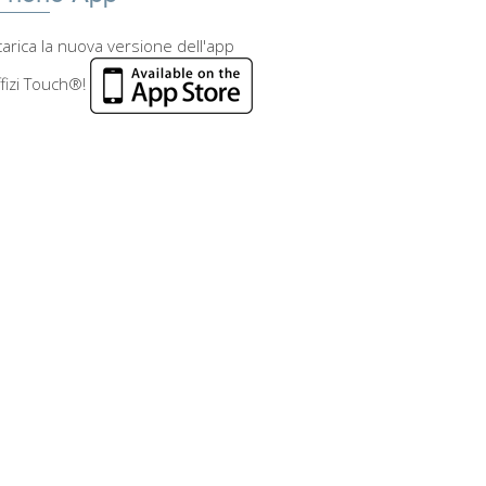
arica la nuova versione dell'app
fizi Touch®!