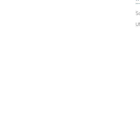
Sc
Uf