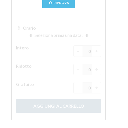
La torre di Arnolfo
Corridoio Vasariano
Palazzo Vecchio
Santa Maria Novella
Santa Croce
Prenota ora
Prenota una visita guidata
Solo biglietti ad Ingresso rapido