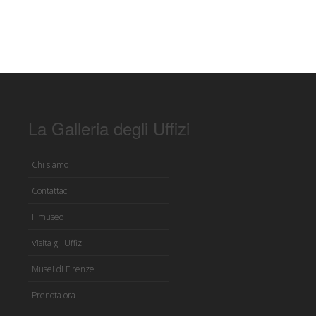
La Galleria degli Uffizi
Chi siamo
Contattaci
Il museo
Visita gli Uffizi
Musei di Firenze
Prenota ora