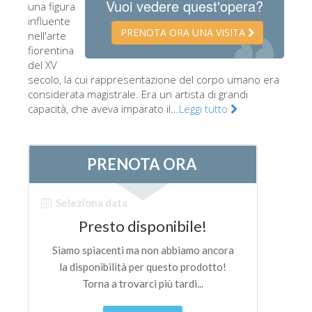
Vuoi vedere quest'opera?
una figura
Gli artisti
influente
PRENOTA ORA UNA VISITA
nell'arte
Le nuove sale
fiorentina
del XV
Musei di Firenze
secolo, la cui rappresentazione del corpo umano era
Museo nazionale del Bargello
considerata magistrale. Era un artista di grandi
capacità, che aveva imparato il...
Leggi tutto
Galleria dell'Accademia
Galleria Palatina
Museo delle Cappelle Medicee
Museo di san Marco
Museo Archeologico
Opificio delle pietre dure
Museo Galileo
Il giardino di Boboli