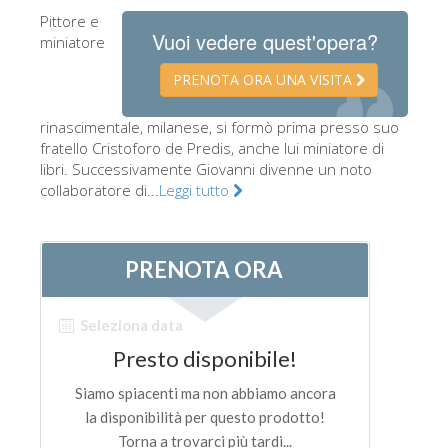
Pittore e
Gli artisti
Vuoi vedere quest'opera?
miniatore
Le nuove sale
PRENOTA ORA UNA VISITA
Musei di Firenze
rinascimentale, milanese, si formò prima presso suo
Museo nazionale del Bargello
fratello Cristoforo de Predis, anche lui miniatore di
Galleria dell'Accademia
libri. Successivamente Giovanni divenne un noto
collaboratore di...
Leggi tutto
Galleria Palatina
Museo delle Cappelle Medicee
Museo di san Marco
Museo Archeologico
Opificio delle pietre dure
Museo Galileo
Il giardino di Boboli