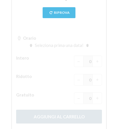
La torre di Arnolfo
Corridoio Vasariano
Palazzo Vecchio
Santa Maria Novella
Santa Croce
Prenota ora
Prenota una visita guidata
Solo biglietti ad Ingresso rapido