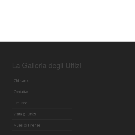
La Galleria degli Uffizi
Chi siamo
Contattaci
Il museo
Visita gli Uffizi
Musei di Firenze