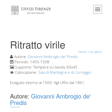
Home
Il museo
Informazioni
Storia
Ritratto virile
Eventi e mostre
Home
>
Le opere
I commenti dei visitatori
Autore:
Giovanni Ambrogio de' Predis
Periodo:
1455-1508
Contattaci
Supporto:
Tempera su tavola, 60x45
Collocazione:
Sala di Mantegna e di Correggio
Visita gli Uffizi
Prenota ora
Eseguito intorno al 1500. Agli Uffizi dal 1861.
Tour virtuale
Autore:
Giovanni Ambrogio de'
Le opere
Predis
Le sale