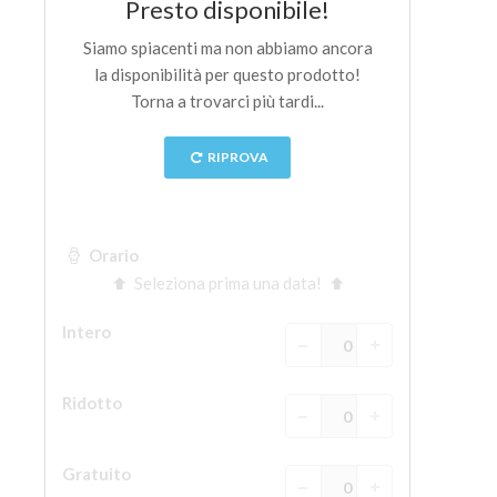
La torre di Arnolfo
Corridoio Vasariano
Palazzo Vecchio
Santa Maria Novella
Santa Croce
Prenota ora
Prenota una visita guidata
Solo biglietti ad Ingresso rapido