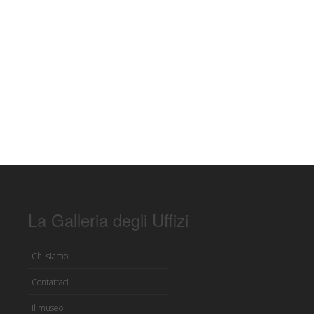
La Galleria degli Uffizi
Chi siamo
Contattaci
Il museo