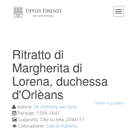
Home
Il museo
Informazioni
Storia
Ritratto di
Eventi e mostre
Margherita di
I commenti dei visitatori
Lorena, duchessa
Contattaci
d'Orlèans
Visita gli Uffizi
Prenota ora
Home
>
Le opere
Autore:
Sir Anthony van Dyck
Tour virtuale
Periodo:
1599-1641
Supporto:
Olio su tela, 204x117
Le opere
Collocazione:
Sala di Rubens
Le sale