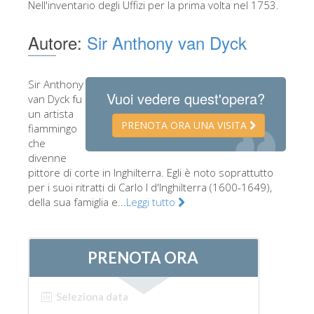
Nell'inventario degli Uffizi per la prima volta nel 1753.
Gli artisti
Autore:
Sir Anthony van Dyck
Le nuove sale
Musei di Firenze
Sir Anthony
Museo nazionale del Bargello
Vuoi vedere quest'opera?
van Dyck fu
un artista
Galleria dell'Accademia
PRENOTA ORA UNA VISITA
fiammingo
Galleria Palatina
che
divenne
Museo delle Cappelle Medicee
pittore di corte in Inghilterra. Egli è noto soprattutto
per i suoi ritratti di Carlo I d'Inghilterra (1600-1649),
Museo di san Marco
della sua famiglia e...
Leggi tutto
Museo Archeologico
Opificio delle pietre dure
Museo Galileo
Il giardino di Boboli