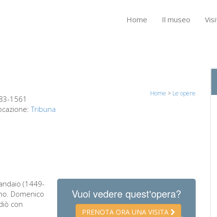
Home
Il museo
Visi
Home
>
Le opere
483-1561
ocazione:
Tribuna
landaio (1449-
Vuoi vedere quest'opera?
tino. Domenico
udiò con
PRENOTA ORA UNA VISITA