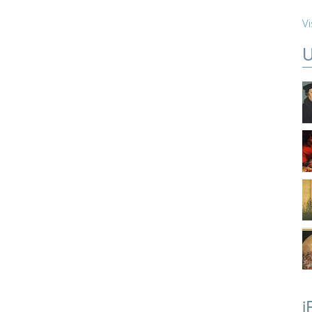
Vi
U
i