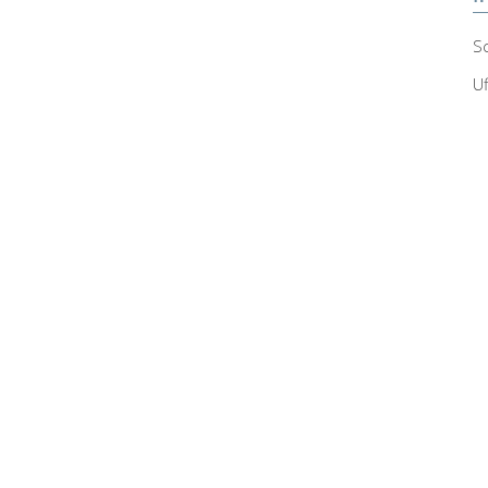
Sc
Uf