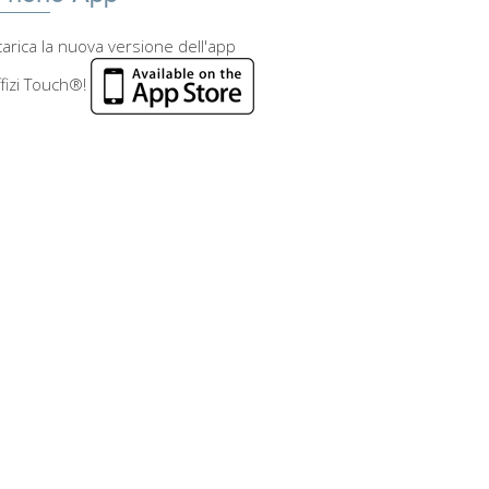
arica la nuova versione dell'app
fizi Touch®!