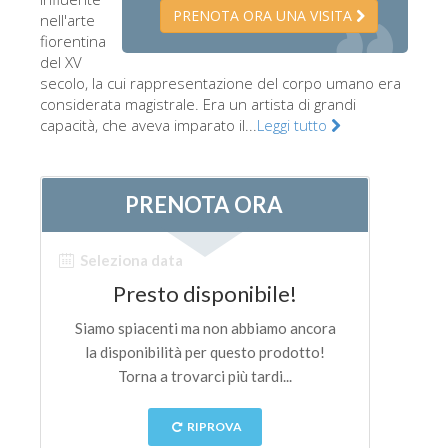
PRENOTA ORA UNA VISITA
nell'arte
Gli artisti
fiorentina
Le nuove sale
del XV
secolo, la cui rappresentazione del corpo umano era
Musei di Firenze
considerata magistrale. Era un artista di grandi
capacità, che aveva imparato il...
Leggi tutto
Museo nazionale del Bargello
Galleria dell'Accademia
Galleria Palatina
Museo delle Cappelle Medicee
Museo di san Marco
Museo Archeologico
Opificio delle pietre dure
Museo Galileo
Il giardino di Boboli