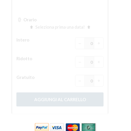
La torre di Arnolfo
Corridoio Vasariano
Palazzo Vecchio
Santa Maria Novella
Santa Croce
Prenota ora
Prenota una visita guidata
Solo biglietti ad Ingresso rapido