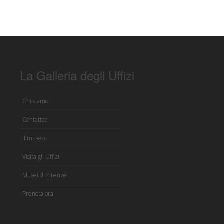
La Galleria degli Uffizi
Chi siamo
Contattaci
Il museo
Visita gli Uffizi
Musei di Firenze
Prenota ora