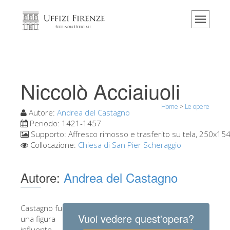
Home
Il museo
Informazioni
Storia
Niccolò Acciaiuoli
Eventi e mostre
Home
>
Le opere
I commenti dei visitatori
Autore:
Andrea del Castagno
Periodo:
1421-1457
Contattaci
Supporto:
Affresco rimosso e trasferito su tela, 250x15
Collocazione:
Chiesa di San Pier Scheraggio
Visita gli Uffizi
Prenota ora
Autore:
Andrea del Castagno
Tour virtuale
Le opere
Castagno fu
Vuoi vedere quest'opera?
una figura
Le sale
influente