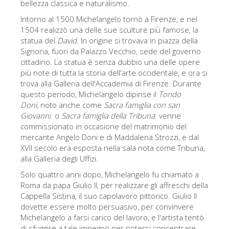
bellezza classica e naturalismo.
La torre di Arnolfo
Intorno al 1500 Michelangelo tornò a Firenze, e nel
Corridoio Vasariano
1504 realizzò una delle sue sculture più famose, la
Palazzo Vecchio
statua del
David
. In origine si trovava in piazza della
Signoria, fuori da Palazzo Vecchio, sede del governo
Santa Maria Novella
cittadino. La statua è senza dubbio una delle opere
più note di tutta la storia dell'arte occidentale, e ora si
Santa Croce
trova alla Galleria dell'Accademia di Firenze. Durante
questo periodo, Michelangelo dipinse il
Tondo
Prenota ora
Doni,
noto anche come
Sacra famiglia con san
Prenota una visita guidata
Giovanni
o
Sacra famiglia della Tribuna
: venne
commissionato in occasione del matrimonio del
Solo biglietti ad Ingresso rapido
mercante Angelo Doni e di Maddalena Strozzi, e dal
XVII secolo era esposta nella sala nota come Tribuna,
alla Galleria degli Uffizi.
Solo quattro anni dopo, Michelangelo fu chiamato a
Roma da papa Giulio II, per realizzare gli affreschi della
Cappella Sistina, il suo capolavoro pittorico. Giulio II
dovette essere molto persuasivo, per convinvere
Michelangelo a farsi carico del lavoro, e l'artista tentò
di sfuggire a tale impegno per potersi concentrare