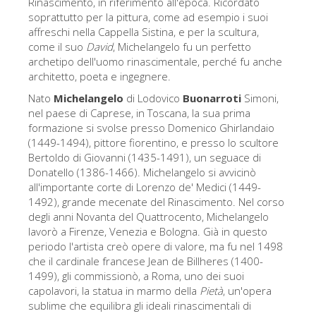
Rinascimento, in riferimento all'epoca. Ricordato
Gli artisti
soprattutto per la pittura, come ad esempio i suoi
affreschi nella Cappella Sistina, e per la scultura,
Le nuove sale
come il suo
David
, Michelangelo fu un perfetto
archetipo dell'uomo rinascimentale, perché fu anche
Musei di Firenze
architetto, poeta e ingegnere.
Museo nazionale del Bargello
Nato
Michelangelo
di Lodovico
Buonarroti
Simoni,
nel paese di Caprese, in Toscana, la sua prima
Galleria dell'Accademia
formazione si svolse presso Domenico Ghirlandaio
(1449-1494), pittore fiorentino, e presso lo scultore
Galleria Palatina
Bertoldo di Giovanni (1435-1491), un seguace di
Museo delle Cappelle Medicee
Donatello (1386-1466). Michelangelo si avvicinò
all'importante corte di Lorenzo de' Medici (1449-
Museo di san Marco
1492), grande mecenate del Rinascimento. Nel corso
degli anni Novanta del Quattrocento, Michelangelo
Museo Archeologico
lavorò a Firenze, Venezia e Bologna. Già in questo
Opificio delle pietre dure
periodo l'artista creò opere di valore, ma fu nel 1498
che il cardinale francese Jean de Billheres (1400-
Museo Galileo
1499), gli commissionò, a Roma, uno dei suoi
capolavori, la statua in marmo della
Pietà
, un'opera
Il giardino di Boboli
sublime che equilibra gli ideali rinascimentali di