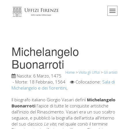
Home
Il museo
Informazioni
Storia
Michelangelo
Eventi e mostre
Buonarroti
I commenti dei visitatori
Home
>
Visita gli Uffizi
>
Gli artisti
Contattaci
Nascita:
6 Marzo, 1475
- Morte:
18 Febbraio, 1564
Collocazione:
Sala di
Visita gli Uffizi
Michelangelo e dei fiorentini
,
Prenota ora
Il biografo italiano Giorgio Vasari definì
Michelangelo
Tour virtuale
Buonarroti
l'apice di tutte le conquiste artistiche
dall'inizio del Rinascimento. Vasari era un suo scaltro
Le opere
seguace, e pubblicò la biografia dell'artista all'interno
del suo classico
Le vite
, nel quale coniò il termine
Le sale