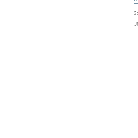
Sc
Uf