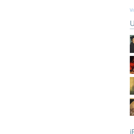
Vi
U
i