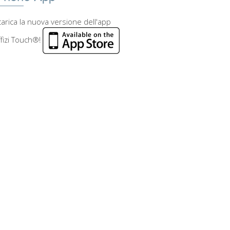
arica la nuova versione dell'app
fizi Touch®!