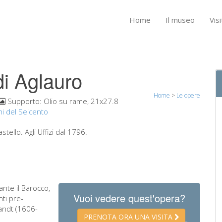
Home
Il museo
Visi
 di Aglauro
Home
>
Le opere
Supporto:
Olio su rame, 21x27.8
i del Seicento
stello. Agli Uffizi dal 1796.
ante il Barocco,
Vuoi vedere quest'opera?
nti pre-
andt (1606-
PRENOTA ORA UNA VISITA