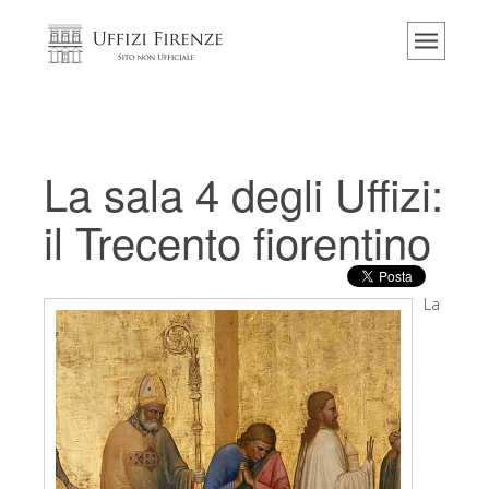
Home
Il museo
Informazioni
Storia
La sala 4 degli Uffizi:
Eventi e mostre
il Trecento fiorentino
I commenti dei visitatori
Contattaci
La
Visita gli Uffizi
Prenota ora
Tour virtuale
Le opere
Le sale