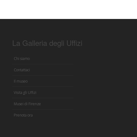
La Galleria degli Uffizi
Chi siamo
Contattaci
Il museo
Visita gli Uffizi
Musei di Firenze
Prenota ora