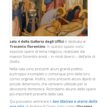
Gli artisti
Le nuove sale
Musei di Firenze
Museo nazionale del Bargello
Galleria dell'Accademia
sala 4 della Galleria degli Uffizi
è dedicata al
Trecento fiorentino
. In questo spazio sono
Galleria Palatina
esposte opere di tema religioso, realizzate dai
maestri fiorentini eredi – in modi diversi – dell’arte di
Museo delle Cappelle Medicee
Giotto.
Museo di san Marco
Nella sala sono presenti alcuni grandi polittici,
purtroppo incompleti o comunque privi delle loro
Museo Archeologico
cornici originali. Inoltre, sono presenti alcuni dipinti di
Opificio delle pietre dure
piccole dimensioni, che venivano utilizzati per la
devozione domestica. Ricordiamo alcune delle opere
Museo Galileo
più importanti presenti della sala.
Il giardino di Boboli
Qui possiamo ammirare il
San Matteo e storie della
sua vita
, di Andrea di Cione, noto come l’
Orcagna