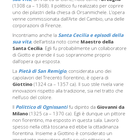
La torre di Arnolfo
(1308 ca – 1368). Il polittico fu realizzato per coprire
uno dei pilastri della chiesa di Orsanmichele. L’opera
Corridoio Vasariano
venne commissionata dall’Arte del Cambio, una delle
Palazzo Vecchio
corporazioni di Firenze.
Incontriamo anche la
Santa Cecilia e episodi della
Santa Maria Novella
sua vita
, dell’artista noto come
Maestro della
Santa Croce
Santa Cecilia
. Egli fu probabilmente un collaboratore
di Giotto e prende il suo soprannome proprio
Prenota ora
dall’opera qui esposta.
Prenota una visita guidata
La
Pietà di San Remigio
, considerata uno dei
capolavori del Trecento fiorentino, è opera di
Solo biglietti ad Ingresso rapido
Giottino
(1324 ca – 1357 ca). Il suo stile rivela varie
innovazioni rispetto alla tradizione, sia nel tratto che
nell’uso del colore.
Il
Polittico di Ognissanti
fu dipinto da
Giovanni da
Milano
(1325 ca – 1370 ca). Egli è dunque un pittore
non fiorentino, ma esposto in questa sala. Lavorò
spesso nella città toscana ed ebbe la cittadinanza
fiorentina. Insieme a Giottino è considerato un
importante innovatore della scuola pittorica di