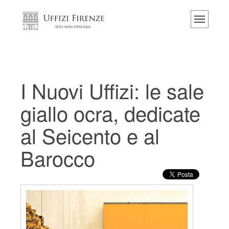
Home
Il museo
Informazioni
Storia
I Nuovi Uffizi: le sale
Eventi e mostre
giallo ocra, dedicate
I commenti dei visitatori
al Seicento e al
Contattaci
Barocco
Visita gli Uffizi
Prenota ora
Tour virtuale
Le opere
Le sale