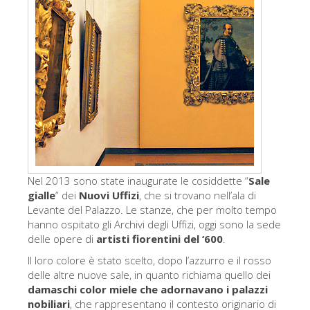
Gli artisti
Le nuove sale
Musei di Firenze
Museo nazionale del Bargello
Galleria dell'Accademia
Galleria Palatina
Museo delle Cappelle Medicee
Nel 2013 sono state inaugurate le cosiddette “
Sale
Museo di san Marco
gialle
” dei
Nuovi Uffizi
, che si trovano nell’ala di
Levante del Palazzo. Le stanze, che per molto tempo
Museo Archeologico
hanno ospitato gli Archivi degli Uffizi, oggi sono la sede
delle opere di
artisti fiorentini del ‘600
.
Opificio delle pietre dure
Il loro colore è stato scelto, dopo l’azzurro e il rosso
Museo Galileo
delle altre nuove sale, in quanto richiama quello dei
damaschi color miele che adornavano i palazzi
Il giardino di Boboli
nobiliari
, che rappresentano il contesto originario di