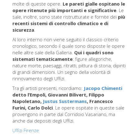
La torre di Arnolfo
molte di queste opere.
Le pareti gialle ospitano le
opere ritenute più importanti e significative
. Le
Corridoio Vasariano
sale, inoltre, sono state ristrutturate e fornite dei
più
recenti sistemi di controllo climatico e di
Palazzo Vecchio
sicurezza
.
Santa Maria Novella
Al loro interno non viene seguito il classico criterio
cronologico, secondo il quale sono disposte le opere
Santa Croce
nelle altre sale della Galleria.
Qui i quadri sono
Prenota ora
sistemati tematicamente
: figure allegoriche,
nature morte, paesaggi, ritratti, pittura di storia, dipinti
Prenota una visita guidata
di grandi dimensioni. Un segno della volontà di
rinnovamento degli Uffizi.
Solo biglietti ad Ingresso rapido
Tra gli artisti presenti, ricordiamo:
Jacopo Chimenti
detto l’Empoli, Giovanni Bilivert, Filippo
Napoletano,
Justus Sustermans
, Francesco
Furini, Carlo Dolci
. Le opere ospitate in queste sale
provengono in parte dal Corridoio Vasariano, ma
anche dai depositi degli Uffizi.
Uffizi Firenze