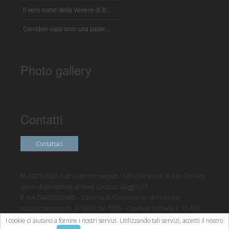
Il vero nome della Venere di B...
Corridoio vasariano: una passe...
Photo gallery
Contatti
Contattaci
© 2007-2026 Tutti i diritti riservati - Uffizi Firenze & Italy Tickets
sono di proprietà di New Globus Viaggi s.r.l.
P.IVA 04690350485 - Camera di Commercio di Firenze,
autorizzazione n. 470865 dal 1996 - Capitale Sociale € 10.400
L'utilizzo di questo sito implica l'accettazione dei nostri
I cookie ci aiutano a fornire i nostri servizi. Utilizzando tali servizi, accetti il nostro