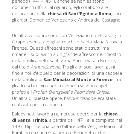
periodo (1441-1451), anche se non esistono
La torre di Arnolfo
documenti ufficiali al riguardo, egli collaborò alle
Corridoio Vasariano
decorazioni della
chiesa di Sant'Egidio
a Roma
, con
gli artisti Domenico Veneziano e Andrea del Castagno.
Palazzo Vecchio
Santa Maria Novella
Un'altra collaborazione con Veneziano e del Castagno
è rappresentata dagli affreschi in Santa Maria Nuova a
Santa Croce
Firenze. Questi affreschi sono stati distrutti, ma
rimane il suo lavoro a un grande affresco nel chiostro
Prenota ora
della basilica della Santissima Annunziata a Firenze,
Prenota una visita guidata
dal titolo
Annunciazione
. Tra gli altri suoi lavori giunti
fino a noi, c'è quello per le decorazioni di una cappella
Solo biglietti ad Ingresso rapido
nella basilica di
San Miniato al Monte a Firenze
. Tra
gli affreschi dipinti per la cappella vi sono angeli,
profeti e i
Profeti, Evangelisti e Padri della Chiesa
.
Un'altra di queste opere, l'
Annunciazione
, era stata
realizzata per la cappella.
Baldovinetti lavorò a numerose opere per la
chiesa
di Santa Trinita
, a partire dal 1471 e le completò nel
1497. Dipinse una pala d'altare della Vergine Maria col
Bambino e i santi Gualberto e Benedetto, che