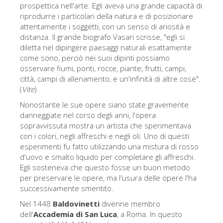
prospettica nell'arte. Egli aveva una grande capacità di
Gli artisti
riprodurre i particolari della natura e di posizionare
attentamente i soggetti, con un senso di ariosità e
Le nuove sale
distanza. Il grande biografo Vasari scrisse, "egli si
Musei di Firenze
diletta nel dipingere paesaggi naturali esattamente
come sono, perciò nei suoi dipinti possiamo
Museo nazionale del Bargello
osservare fiumi, ponti, rocce, piante, frutti, campi,
città, campi di allenamento, e un'infinità di altre cose".
Galleria dell'Accademia
(
Vite
)
Galleria Palatina
Nonostante le sue opere siano state gravemente
danneggiate nel corso degli anni, l'opera
Museo delle Cappelle Medicee
sopravvissuta mostra un artista che sperimentava
con i colori, negli affreschi e negli oli. Uno di questi
Museo di san Marco
esperimenti fu fatto utilizzando una mistura di rosso
Museo Archeologico
d'uovo e smalto liquido per completare gli affreschi.
Egli sosteneva che questo fosse un buon metodo
Opificio delle pietre dure
per preservare le opere, ma l'usura delle opere l'ha
successivamente smentito.
Museo Galileo
Nel 1448
Baldovinetti
divenne membro
Il giardino di Boboli
dell'
Accademia di San Luca
, a Roma. In questo