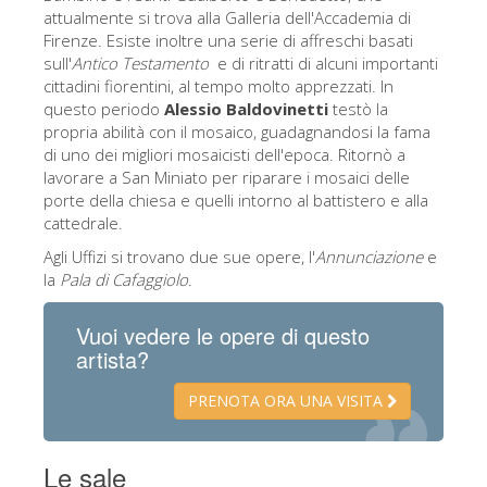
attualmente si trova alla Galleria dell'Accademia di
Firenze. Esiste inoltre una serie di affreschi basati
sull'
Antico Testamento
e di ritratti di alcuni importanti
cittadini fiorentini, al tempo molto apprezzati. In
questo periodo
Alessio Baldovinetti
testò la
propria abilità con il mosaico, guadagnandosi la fama
di uno dei migliori mosaicisti dell'epoca. Ritornò a
lavorare a San Miniato per riparare i mosaici delle
porte della chiesa e quelli intorno al battistero e alla
cattedrale.
Agli Uffizi si trovano due sue opere, l'
Annunciazione
e
la
Pala di Cafaggiolo
.
Vuoi vedere le opere di questo
artista?
PRENOTA ORA UNA VISITA
Le sale