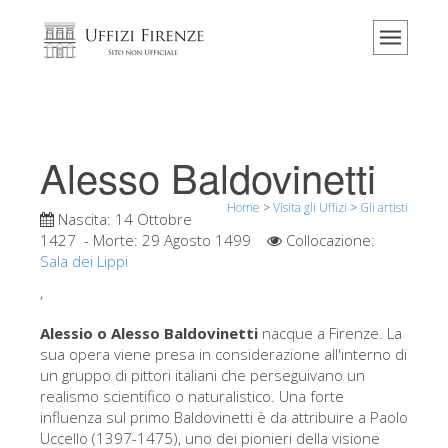
Home
Il museo
Informazioni
Storia
Alesso Baldovinetti
Eventi e mostre
Home
>
Visita gli Uffizi
>
Gli artisti
I commenti dei visitatori
Nascita:
14 Ottobre
1427
- Morte:
29 Agosto 1499
Collocazione:
Contattaci
Sala dei Lippi
Visita gli Uffizi
,
Prenota ora
Alessio o Alesso Baldovinetti
nacque a Firenze. La
sua opera viene presa in considerazione all'interno di
Tour virtuale
un gruppo di pittori italiani che perseguivano un
realismo scientifico o naturalistico. Una forte
Le opere
influenza sul primo Baldovinetti è da attribuire a Paolo
Le sale
Uccello (1397-1475), uno dei pionieri della visione