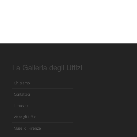
La Galleria degli Uffizi
Chi siamo
Contattaci
Il museo
Visita gli Uffizi
Musei di Firenze