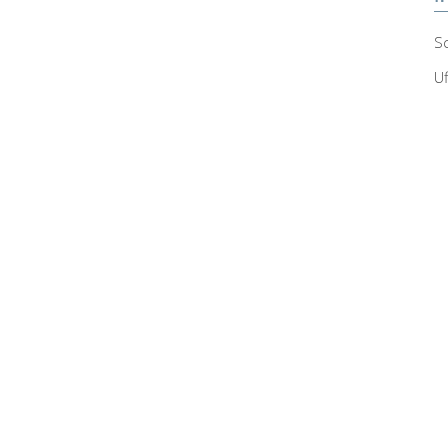
Sc
Uf