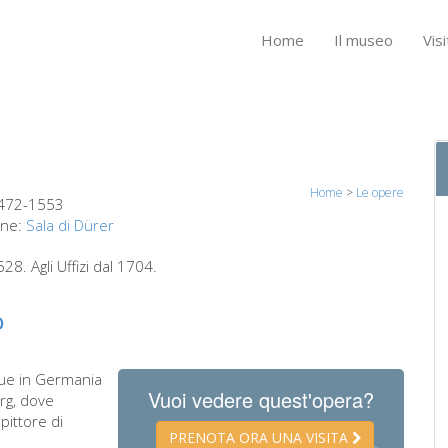
Home
Il museo
Visi
Home
>
Le opere
472-1553
one:
Sala di Dürer
. Agli Uffizi dal 1704.
o
que in Germania
Vuoi vedere quest'opera?
erg, dove
pittore di
PRENOTA ORA UNA VISITA