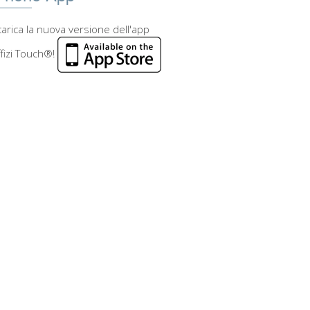
arica la nuova versione dell'app
fizi Touch®!