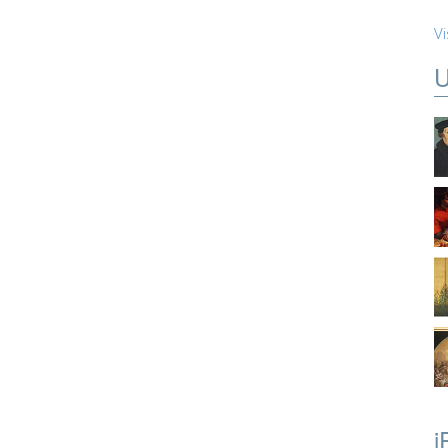
Vi
U
i