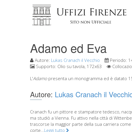
Adamo ed Eva
Autore:
Lukas Cranach il Vecchio
Periodo:
1
Supporto:
Olio su tavola, 172x63
Collocazi
L'
Adamo
presenta un monogramma ed è datato 1528
Autore:
Lukas Cranach il Vecchi
Cranach fu un pittore e stampatore tedesco, nac
ma studiò a Vienna. Fu attivo nella città di Wittenb
trascorse la maggior parte della sua carriera come 
corte...
Leggi tutto