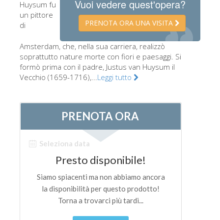
Vuoi vedere quest'opera?
Huysum fu
Gli artisti
un pittore
PRENOTA ORA UNA VISITA
di
Le nuove sale
Amsterdam, che, nella sua carriera, realizzò
Musei di Firenze
soprattutto nature morte con fiori e paesaggi. Si
Museo nazionale del Bargello
formò prima con il padre, Justus van Huysum il
Vecchio (1659-1716),...
Leggi tutto
Galleria dell'Accademia
Galleria Palatina
Museo delle Cappelle Medicee
Museo di san Marco
Museo Archeologico
Opificio delle pietre dure
Museo Galileo
Il giardino di Boboli