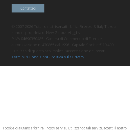
Contattaci
© 2007-2026 Tutti i diritti riservati - Uffizi Firenze & Italy Tickets
sono di proprietà di New Globus Viaggi s.r.l.
P.IVA 04690350485 - Camera di Commercio di Firenze,
autorizzazione n. 470865 dal 1996 - Capitale Sociale € 10.400
L'utilizzo di questo sito implica l'accettazione dei nostri
Termini & Condizioni
-
Politica sulla Privacy
I cookie ci aiutano a fornire i nostri servizi. Utilizzando tali servizi, accetti il nostro