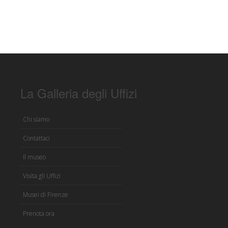
La Galleria degli Uffizi
Chi siamo
Contattaci
Il museo
Visita gli Uffizi
Musei di Firenze
Prenota ora