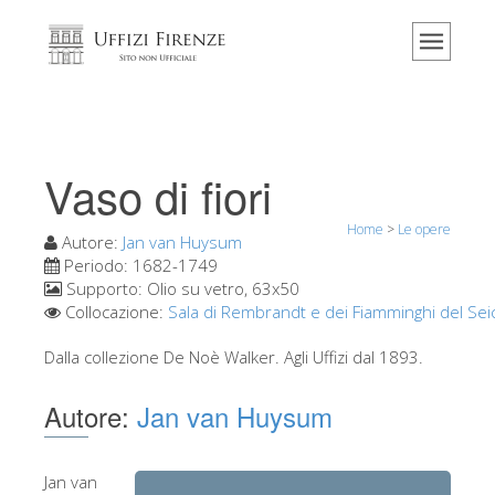
Home
Il museo
Informazioni
Storia
Vaso di fiori
Eventi e mostre
Home
>
Le opere
I commenti dei visitatori
Autore:
Jan van Huysum
Periodo:
1682-1749
Contattaci
Supporto:
Olio su vetro, 63x50
Collocazione:
Sala di Rembrandt e dei Fiamminghi del Sei
Visita gli Uffizi
Dalla collezione De Noè Walker. Agli Uffizi dal 1893.
Prenota ora
Tour virtuale
Autore:
Jan van Huysum
Le opere
Le sale
Jan van