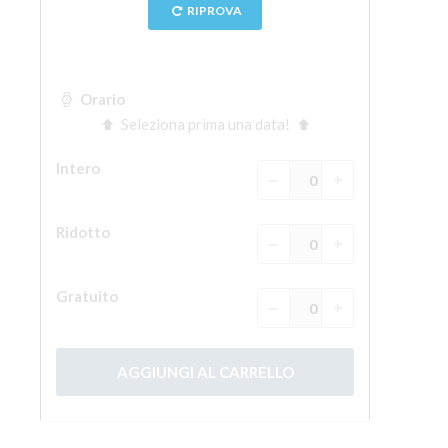
La torre di Arnolfo
Corridoio Vasariano
Palazzo Vecchio
Santa Maria Novella
Santa Croce
Prenota ora
Prenota una visita guidata
Solo biglietti ad Ingresso rapido