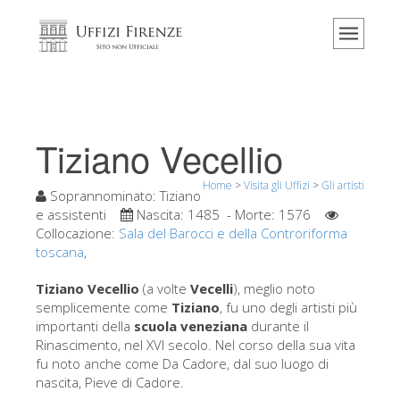
Home
Il museo
Informazioni
Storia
Tiziano Vecellio
Eventi e mostre
Home
>
Visita gli Uffizi
>
Gli artisti
I commenti dei visitatori
Soprannominato:
Tiziano
e assistenti
Nascita:
1485
- Morte:
1576
Contattaci
Collocazione:
Sala del Barocci e della Controriforma
toscana
,
Visita gli Uffizi
Tiziano Vecellio
(a volte
Vecelli
), meglio noto
Prenota ora
semplicemente come
Tiziano
, fu uno degli artisti più
Tour virtuale
importanti della
scuola veneziana
durante il
Rinascimento, nel XVI secolo. Nel corso della sua vita
Le opere
fu noto anche come Da Cadore, dal suo luogo di
nascita, Pieve di Cadore.
Le sale