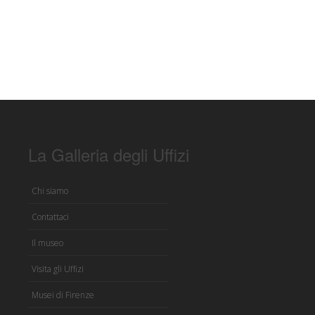
La Galleria degli Uffizi
Chi siamo
Contattaci
Il museo
Visita gli Uffizi
Musei di Firenze