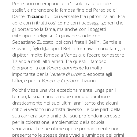
Per i suoi contempanei era "il sole tra le piccole
Gli artisti
stelle", a riprendere la famosa fine del Paradiso di
Dante.
Tiziano
fu il più versatile tra i pittori italiani. Era
Le nuove sale
abile con i ritratti così come con i paesaggi, generi che
Musei di Firenze
gli portarono la fama, ma anche con i soggetti
mitologici e religiosi. Da giovane studiò con
Museo nazionale del Bargello
Sebastiano Zuccato, poi con i fratelli Bellini, Gentile e
Giovanni, figli di Jacopo. I Bellini formavano una famiglia
Galleria dell'Accademia
di pittori molto famosa a Venezia, e fecero conoscere
Tiziano a molti altri artisti. Tra questi il famoso
Galleria Palatina
Giorgione, la cui
Venere dormiente
fu molto
Museo delle Cappelle Medicee
importante per la
Venere di Urbino,
esposta agli
Uffizi,
e per la
Venere e Cupido
di Tiziano.
Museo di san Marco
Poiché visse una vita eccezionalmente lunga per il
Museo Archeologico
tempo, la sua maniera ebbe modo di cambiare
drasticamente nei suoi ultimi anni, tanto che alcuni
Opificio delle pietre dure
critici vi vedono un artista diverso. Le due parti della
sua carriera sono unite dal suo profondo interesse
Museo Galileo
per la colorazione, emblematico della scuola
Il giardino di Boboli
veneziana. Le sue ultime opere probabilmente non
presentano le stesse tinte vivaci e luminose dei primi