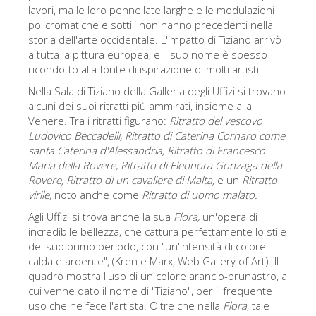
La torre di Arnolfo
lavori, ma le loro pennellate larghe e le modulazioni
policromatiche e sottili non hanno precedenti nella
Corridoio Vasariano
storia dell'arte occidentale. L'impatto di Tiziano arrivò
a tutta la pittura europea, e il suo nome è spesso
Palazzo Vecchio
ricondotto alla fonte di ispirazione di molti artisti.
Santa Maria Novella
Nella Sala di Tiziano della Galleria degli Uffizi si trovano
alcuni dei suoi ritratti più ammirati, insieme alla
Santa Croce
Venere. Tra i ritratti figurano:
Ritratto del vescovo
Prenota ora
Ludovico Beccadelli,
Ritratto di Caterina Cornaro come
santa Caterina d'Alessandria,
Ritratto di Francesco
Prenota una visita guidata
Maria della Rovere,
Ritratto di Eleonora Gonzaga della
Rovere,
Ritratto di un cavaliere di Malta,
e un
Ritratto
Solo biglietti ad Ingresso rapido
virile,
noto anche come
Ritratto di uomo malato.
Agli Uffizi si trova anche la sua
Flora,
un'opera di
incredibile bellezza, che cattura perfettamente lo stile
del suo primo periodo, con "un'intensità di colore
calda e ardente", (Kren e Marx, Web Gallery of Art). Il
quadro mostra l'uso di un colore arancio-brunastro, a
cui venne dato il nome di "Tiziano", per il frequente
uso che ne fece l'artista. Oltre che nella
Flora
, tale