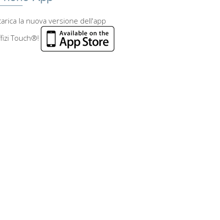
arica la nuova versione dell'app
fizi Touch®!