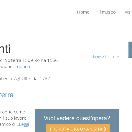
Home
Il museo
Visi
nti
Home
>
Le opere
do:
Volterra 1509-Roma 1566
azione:
Tribuna
terra. Agli Uffizi dal 1782.
terra
 proprio come
Vuoi vedere quest'opera?
 il suo lavoro
mico di...
Leggi
PRENOTA ORA UNA VISITA