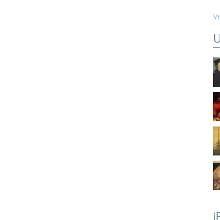
Vi
U
i