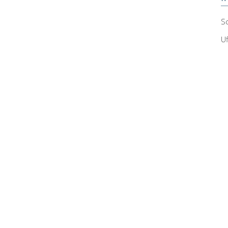
Sc
Uf