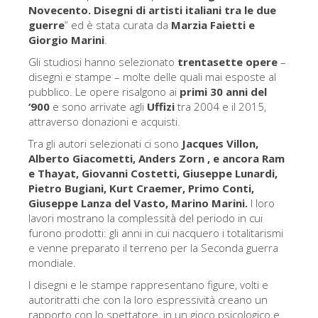
La torre di Arnolfo
Novecento. Disegni di artisti italiani tra le due
guerre
” ed è stata curata da
Marzia Faietti e
Corridoio Vasariano
Giorgio Marini
.
Palazzo Vecchio
Gli studiosi hanno selezionato
trentasette opere
–
disegni e stampe – molte delle quali mai esposte al
Santa Maria Novella
pubblico. Le opere risalgono ai
primi 30 anni del
‘900
e sono arrivate agli
Santa Croce
Uffizi
tra 2004 e il 2015,
attraverso donazioni e acquisti.
Prenota ora
Tra gli autori selezionati ci sono
Jacques Villon,
Prenota una visita guidata
Alberto Giacometti, Anders Zorn , e ancora Ram
e Thayat, Giovanni Costetti, Giuseppe Lunardi,
Solo biglietti ad Ingresso rapido
Pietro Bugiani, Kurt Craemer, Primo Conti,
Giuseppe Lanza del Vasto, Marino Marini.
I loro
lavori mostrano la complessità del periodo in cui
furono prodotti: gli anni in cui nacquero i totalitarismi
e venne preparato il terreno per la Seconda guerra
mondiale.
I disegni e le stampe rappresentano figure, volti e
autoritratti che con la loro espressività creano un
rapporto con lo spettatore, in un gioco psicologico e