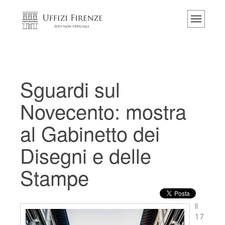
Home
Il museo
Informazioni
Storia
Sguardi sul
Eventi e mostre
Novecento: mostra
I commenti dei visitatori
al Gabinetto dei
Contattaci
Disegni e delle
Visita gli Uffizi
Prenota ora
Stampe
Tour virtuale
Le opere
Il
17
Le sale