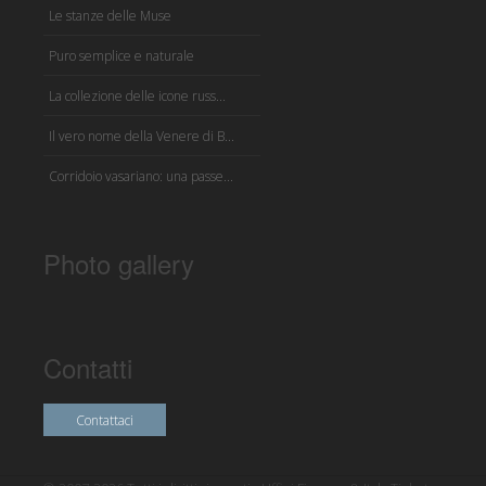
Le stanze delle Muse
Puro semplice e naturale
La collezione delle icone russ...
Il vero nome della Venere di B...
Corridoio vasariano: una passe...
Photo gallery
Contatti
Contattaci