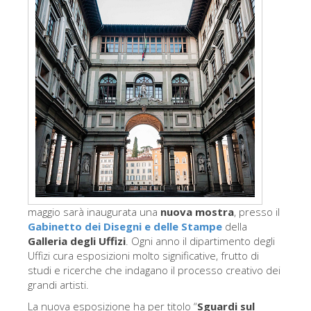
Gli artisti
Le nuove sale
Musei di Firenze
Museo nazionale del Bargello
Galleria dell'Accademia
Galleria Palatina
Museo delle Cappelle Medicee
Museo di san Marco
maggio sarà inaugurata una
nuova mostra
, presso il
Museo Archeologico
Gabinetto dei Disegni e delle Stampe
della
Opificio delle pietre dure
Galleria degli Uffizi
. Ogni anno il dipartimento degli
Uffizi cura esposizioni molto significative, frutto di
Museo Galileo
studi e ricerche che indagano il processo creativo dei
grandi artisti.
Il giardino di Boboli
La nuova esposizione ha per titolo “
Sguardi sul