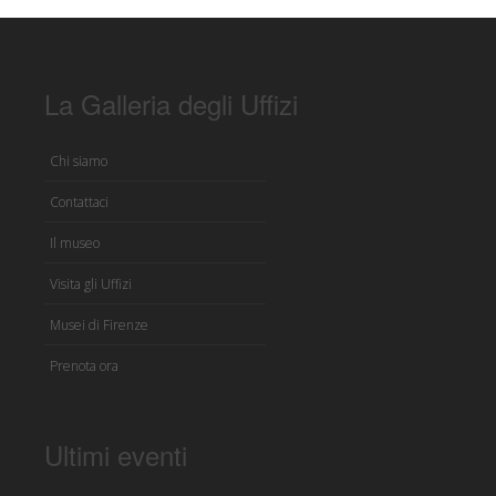
La Galleria degli Uffizi
Chi siamo
Contattaci
Il museo
Visita gli Uffizi
Musei di Firenze
Prenota ora
Ultimi eventi