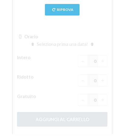
La torre di Arnolfo
Corridoio Vasariano
Palazzo Vecchio
Santa Maria Novella
Santa Croce
Prenota ora
Prenota una visita guidata
Solo biglietti ad Ingresso rapido