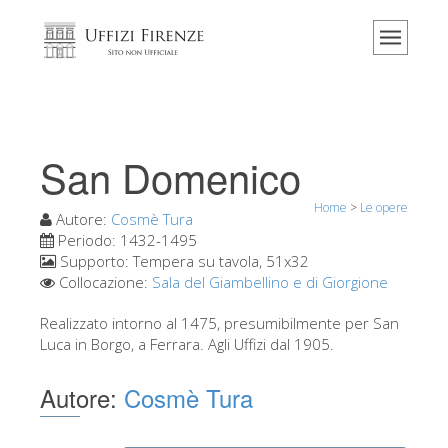
Home
Il museo
Informazioni
Storia
San Domenico
Eventi e mostre
Home
>
Le opere
I commenti dei visitatori
Autore:
Cosmè Tura
Periodo:
1432-1495
Contattaci
Supporto:
Tempera su tavola, 51x32
Collocazione:
Sala del Giambellino e di Giorgione
Visita gli Uffizi
Realizzato intorno al 1475, presumibilmente per San
Prenota ora
Luca in Borgo, a Ferrara. Agli Uffizi dal 1905.
Tour virtuale
Autore:
Cosmè Tura
Le opere
Le sale