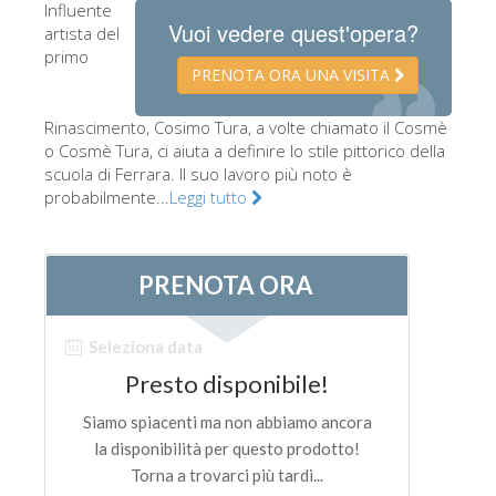
Influente
Gli artisti
Vuoi vedere quest'opera?
artista del
primo
Le nuove sale
PRENOTA ORA UNA VISITA
Musei di Firenze
Rinascimento, Cosimo Tura, a volte chiamato il Cosmè
Museo nazionale del Bargello
o Cosmè Tura, ci aiuta a definire lo stile pittorico della
scuola di Ferrara. Il suo lavoro più noto è
Galleria dell'Accademia
probabilmente...
Leggi tutto
Galleria Palatina
Museo delle Cappelle Medicee
Museo di san Marco
Museo Archeologico
Opificio delle pietre dure
Museo Galileo
Il giardino di Boboli