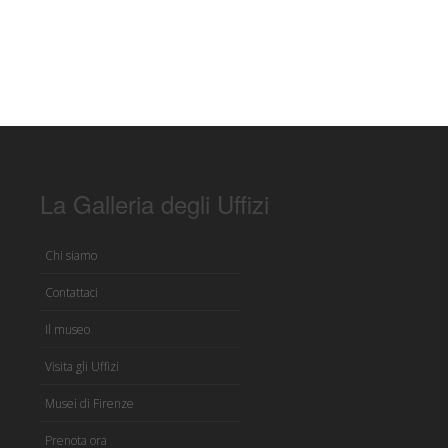
La Galleria degli Uffizi
Chi siamo
Contattaci
Il museo
Visita gli Uffizi
Musei di Firenze
Prenota ora