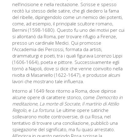
La torre di Arnolfo
nell'incisione e nella recitazione. Scrisse e spesso
recitò lui stesso delle satire, che gli diedero la fama
Corridoio Vasariano
del ribelle, dipingendolo come un nemico dei potenti,
come, ad esempio, il principale scultore romano,
Palazzo Vecchio
Bernini (1598-1680). Questo fu uno dei motivi per cui
Santa Maria Novella
si allontanò da Roma, per trovare rifugio a Firenze,
presso un cardinale Medici. Qui promosse
Santa Croce
l'Accademia dei Percossi, formata da artisti,
drammaturgi e poeti, tra i quali figurava Lorenzo Lippi
Prenota ora
(1606-1664), poeta e pittore. Successivamente egli
Prenota una visita guidata
tornò a Napoli, dove si dice che venne coinvolto nella
rivolta di Masaniello (1622-1647), e produsse alcuni
Solo biglietti ad Ingresso rapido
lavori che mostrano tale influenza.
Intorno al 1649 fece ritorno a Roma, dove dipinse
alcune opere di carattere storico, come
Democrito in
meditazione
,
La morte di Socrate
,
Il martirio di Attilio
Regolo
, e
La fortuna
. Le ultime opere satiriche
sollevarono molte controversie, di cui Rosa, nel
tentativo di trovare una conciliazione, pubblicò una
spiegazione del significato, ma fu quasi arrestato.
All'incirca in questo periodo Rosa scrisse la