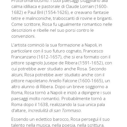
Protoromanticismo. I suoi paesaggi sfuggivano alla
calma idilliaca e pastorale di Claude Lorrain (1600-
Gli artisti
1682) e Paul Bril (1554-1626), e creavano fantasie
Le nuove sale
tetre e malinconiche, traboccanti di rovine e briganti.
Come scrittore, Rosa fu ugualmente romantico nelle
Musei di Firenze
descrizioni e ribelle nel suo porsi contro le
convenzioni.
Museo nazionale del Bargello
L'artista cominciò la sua formazione a Napoli, in
Galleria dell'Accademia
particolare con il suo futuro cognato, Francesco
Francanzano (1612-1657), che si era formato con il
Galleria Palatina
pittore spagnolo Jusepe de Ribera (1591-1652), con
Museo delle Cappelle Medicee
cui potrebbe aver studiato anche Rosa. Secondo
alcuni, Rosa potrebbe aver studiato anche con il
Museo di san Marco
pittore napoletano Aniello Falcone (1600-1665), un
altro alunno di Ribera. Dopo un breve soggiorno a
Museo Archeologico
Roma, Rosa tornò a Napoli e iniziò a dipingere i suoi
Opificio delle pietre dure
paesaggi molto romantici. Probabilmente tornò a
Roma dopo il 1638, realizzando la sua unica pala
Museo Galileo
d'altare,
Incredulità di san Tommaso
.
Il giardino di Boboli
Essendo un eclettico barocco, Rosa perseguì il suo
talento nella musica, nella poesia, nella scrittura,