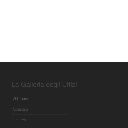
La Galleria degli Uffizi
Chi siamo
Contattaci
Il museo