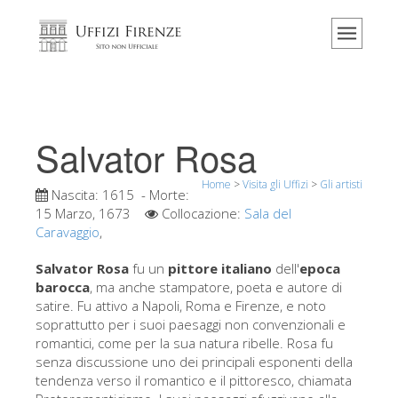
Home
Il museo
Informazioni
Storia
Salvator Rosa
Eventi e mostre
Home
>
Visita gli Uffizi
>
Gli artisti
I commenti dei visitatori
Nascita:
1615
- Morte:
15 Marzo, 1673
Collocazione:
Sala del
Contattaci
Caravaggio
,
Visita gli Uffizi
Salvator Rosa
fu un
pittore italiano
dell'
epoca
barocca
, ma anche stampatore, poeta e autore di
Prenota ora
satire. Fu attivo a Napoli, Roma e Firenze, e noto
Tour virtuale
soprattutto per i suoi paesaggi non convenzionali e
romantici, come per la sua natura ribelle. Rosa fu
Le opere
senza discussione uno dei principali esponenti della
tendenza verso il romantico e il pittoresco, chiamata
Le sale