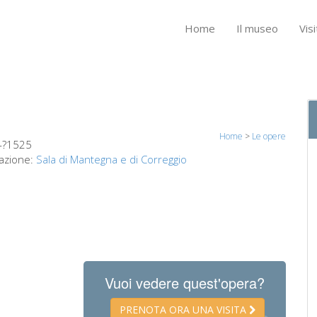
Home
Il museo
Visi
Home
>
Le opere
-?1525
azione:
Sala di Mantegna e di Correggio
Vuoi vedere quest'opera?
PRENOTA ORA UNA VISITA