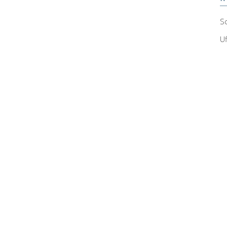
Sc
Uf