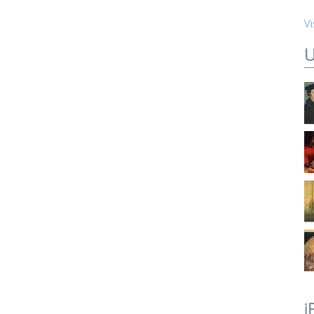
Vi
U
i