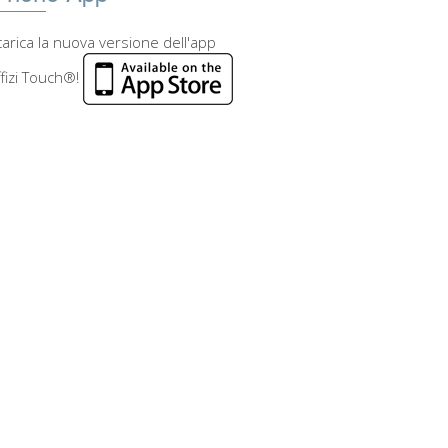
arica la nuova versione dell'app
fizi Touch®!