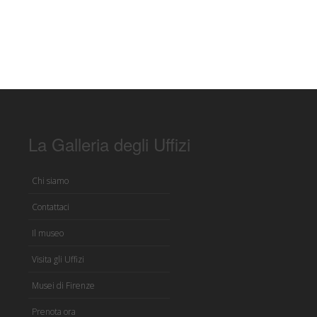
La Galleria degli Uffizi
Chi siamo
Contattaci
Il museo
Visita gli Uffizi
Musei di Firenze
Prenota ora