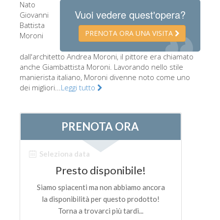
Nato
Gli artisti
Vuoi vedere quest'opera?
Giovanni
Battista
Le nuove sale
PRENOTA ORA UNA VISITA
Moroni
Musei di Firenze
dall'architetto Andrea Moroni, il pittore era chiamato
Museo nazionale del Bargello
anche Giambattista Moroni. Lavorando nello stile
manierista italiano, Moroni divenne noto come uno
Galleria dell'Accademia
dei migliori...
Leggi tutto
Galleria Palatina
Museo delle Cappelle Medicee
Museo di san Marco
Museo Archeologico
Opificio delle pietre dure
Museo Galileo
Il giardino di Boboli