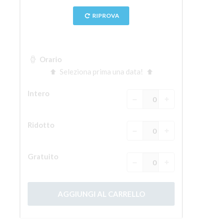
La torre di Arnolfo
Corridoio Vasariano
Palazzo Vecchio
Santa Maria Novella
Santa Croce
Prenota ora
Prenota una visita guidata
Solo biglietti ad Ingresso rapido