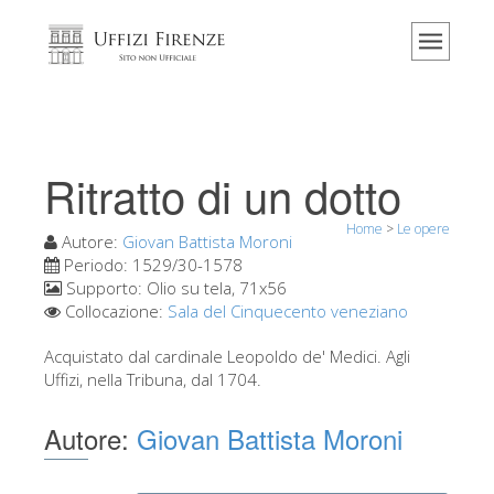
Home
Il museo
Informazioni
Storia
Ritratto di un dotto
Eventi e mostre
Home
>
Le opere
I commenti dei visitatori
Autore:
Giovan Battista Moroni
Periodo:
1529/30-1578
Contattaci
Supporto:
Olio su tela, 71x56
Collocazione:
Sala del Cinquecento veneziano
Visita gli Uffizi
Acquistato dal cardinale Leopoldo de' Medici. Agli
Prenota ora
Uffizi, nella Tribuna, dal 1704.
Tour virtuale
Autore:
Giovan Battista Moroni
Le opere
Le sale