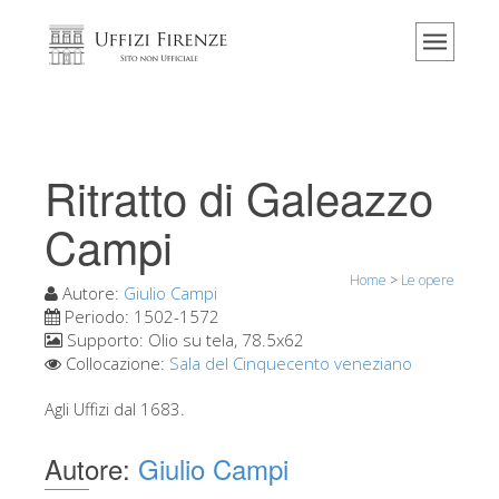
Home
Il museo
Informazioni
Storia
Ritratto di Galeazzo
Eventi e mostre
Campi
I commenti dei visitatori
Home
>
Le opere
Contattaci
Autore:
Giulio Campi
Periodo:
1502-1572
Visita gli Uffizi
Supporto:
Olio su tela, 78.5x62
Collocazione:
Sala del Cinquecento veneziano
Prenota ora
Tour virtuale
Agli Uffizi dal 1683.
Le opere
Autore:
Giulio Campi
Le sale