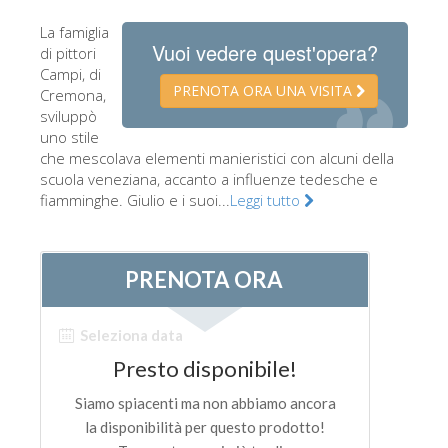
Gli artisti
La famiglia
Vuoi vedere quest'opera?
di pittori
Le nuove sale
Campi, di
PRENOTA ORA UNA VISITA
Musei di Firenze
Cremona,
sviluppò
Museo nazionale del Bargello
uno stile
che mescolava elementi manieristici con alcuni della
Galleria dell'Accademia
scuola veneziana, accanto a influenze tedesche e
fiamminghe. Giulio e i suoi...
Leggi tutto
Galleria Palatina
Museo delle Cappelle Medicee
Museo di san Marco
Museo Archeologico
Opificio delle pietre dure
Museo Galileo
Il giardino di Boboli