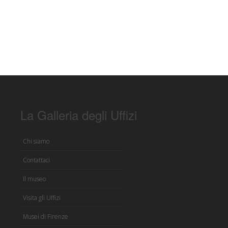
La Galleria degli Uffizi
Chi siamo
Contattaci
Il museo
Visita gli Uffizi
Musei di Firenze