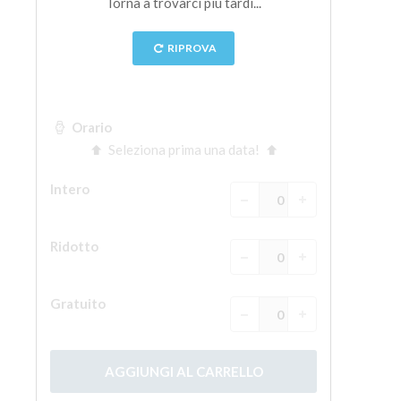
La torre di Arnolfo
Corridoio Vasariano
Palazzo Vecchio
Santa Maria Novella
Santa Croce
Prenota ora
Prenota una visita guidata
Solo biglietti ad Ingresso rapido