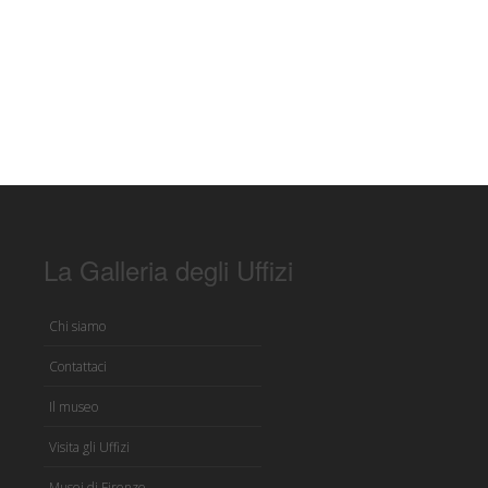
La Galleria degli Uffizi
Chi siamo
Contattaci
Il museo
Visita gli Uffizi
Musei di Firenze