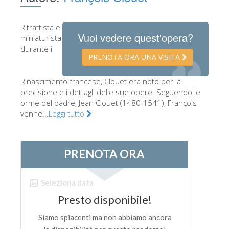
Gli artisti
Ritrattista e
Le nuove sale
Vuoi vedere quest'opera?
miniaturista
Musei di Firenze
durante il
PRENOTA ORA UNA VISITA
Museo nazionale del Bargello
Rinascimento francese, Clouet era noto per la
Galleria dell'Accademia
precisione e i dettagli delle sue opere. Seguendo le
orme del padre, Jean Clouet (1480-1541), François
Galleria Palatina
venne...
Leggi tutto
Museo delle Cappelle Medicee
Museo di san Marco
Museo Archeologico
Opificio delle pietre dure
Museo Galileo
Il giardino di Boboli