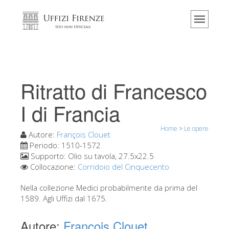
Home
Il museo
Informazioni
Storia
Ritratto di Francesco
Eventi e mostre
I di Francia
I commenti dei visitatori
Home
>
Le opere
Contattaci
Autore:
François Clouet
Periodo:
1510-1572
Visita gli Uffizi
Supporto:
Olio su tavola, 27.5x22.5
Collocazione:
Corridoio del Cinquecento
Prenota ora
Tour virtuale
Nella collezione Medici probabilmente da prima del
1589. Agli Uffizi dal 1675.
Le opere
Autore:
François Clouet
Le sale