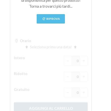
La torre di Arnolfo
Corridoio Vasariano
Palazzo Vecchio
Santa Maria Novella
Santa Croce
Prenota ora
Prenota una visita guidata
Solo biglietti ad Ingresso rapido