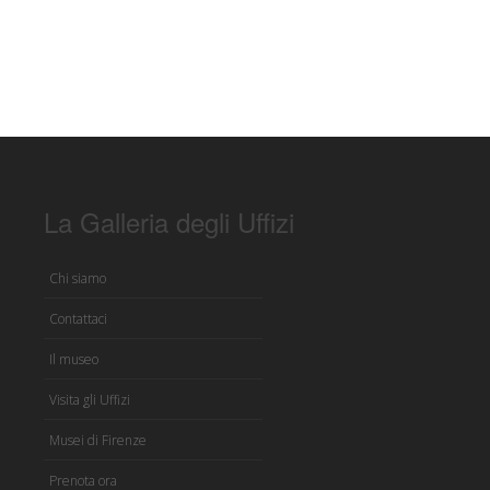
La Galleria degli Uffizi
Chi siamo
Contattaci
Il museo
Visita gli Uffizi
Musei di Firenze
Prenota ora