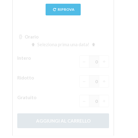
La torre di Arnolfo
Corridoio Vasariano
Palazzo Vecchio
Santa Maria Novella
Santa Croce
Prenota ora
Prenota una visita guidata
Solo biglietti ad Ingresso rapido