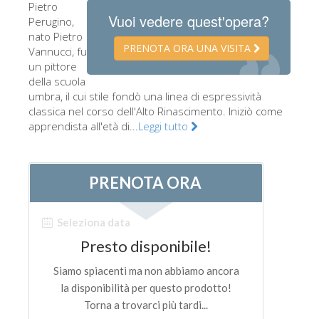
Pietro
Gli artisti
Vuoi vedere quest'opera?
Perugino,
nato Pietro
Le nuove sale
PRENOTA ORA UNA VISITA
Vannucci, fu
un pittore
Musei di Firenze
della scuola
Museo nazionale del Bargello
umbra, il cui stile fondò una linea di espressività
classica nel corso dell'Alto Rinascimento. Iniziò come
Galleria dell'Accademia
apprendista all'età di...
Leggi tutto
Galleria Palatina
Museo delle Cappelle Medicee
Museo di san Marco
Museo Archeologico
Opificio delle pietre dure
Museo Galileo
Il giardino di Boboli