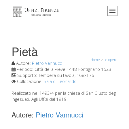
Home
Il museo
Informazioni
Storia
Pietà
Eventi e mostre
Home
>
Le opere
I commenti dei visitatori
Autore:
Pietro Vannucci
Periodo:
Città della Pieve 1448-Fontignano 1523
Contattaci
Supporto:
Tempera su tavola, 168x176
Collocazione:
Sala di Leonardo
Visita gli Uffizi
Realizzato nel 1493/4 per la chiesa di San Giusto degli
Prenota ora
Ingesuati. Agli Uffizi dal 1919.
Tour virtuale
Autore:
Pietro Vannucci
Le opere
Le sale