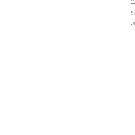
Sc
Uf