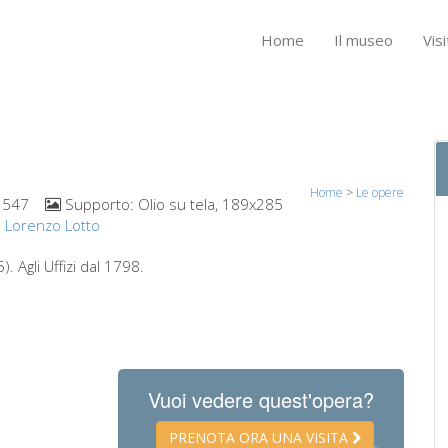
Home
Il museo
Visi
Home
>
Le opere
1547
Supporto:
Olio su tela, 189x285
i Lorenzo Lotto
. Agli Uffizi dal 1798.
Vuoi vedere quest'opera?
PRENOTA ORA UNA VISITA