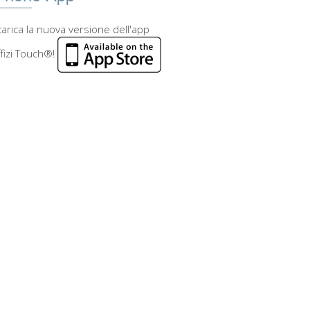
arica la nuova versione dell'app
fizi Touch®!