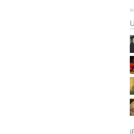
Vi
U
i