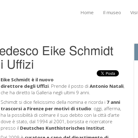
Home
Il museo
Visi
e tedesco Eike Schmidt
 Uffizi
Eike Schmidt
è il nuovo
direttore degli Uffizi
. Prende il posto di
Antonio Natali
,
che ha diretto la Galleria negli ultimi 9 anni.
Schimdt si dice felicissimo della nomina e ricorda i
7 anni
trascorsi a Firenze per motivi di studio
: oggi, afferma,
ha la possibilità di colmare il suo debito con la città d’arte
dove è stato, dal 1994 al 2001, borsista e ricercatore
presso il
Deutsches Kunthistorisches Institut
.
Dal 2009 è
curatore e capo del dipartimento di