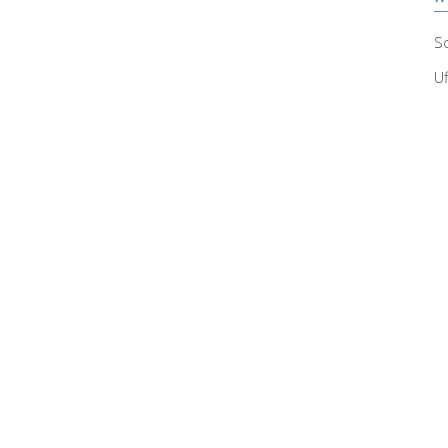
Sc
Uf