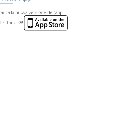
arica la nuova versione dell'app
fizi Touch®!