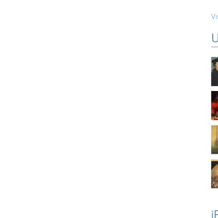
Vi
U
i