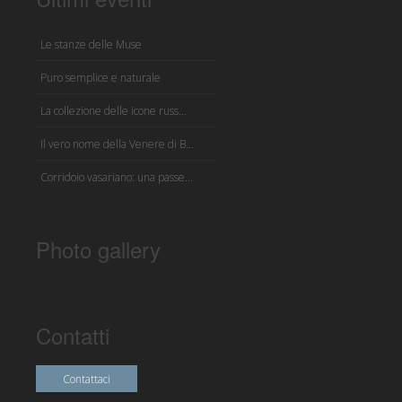
Le stanze delle Muse
Puro semplice e naturale
La collezione delle icone russ...
Il vero nome della Venere di B...
Corridoio vasariano: una passe...
Photo gallery
Contatti
Contattaci