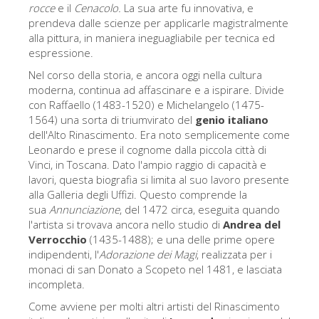
rocce
e il
Cenacolo.
La sua arte fu innovativa, e
Gli artisti
prendeva dalle scienze per applicarle magistralmente
alla pittura, in maniera ineguagliabile per tecnica ed
Le nuove sale
espressione.
Musei di Firenze
Nel corso della storia, e ancora oggi nella cultura
moderna, continua ad affascinare e a ispirare. Divide
Museo nazionale del Bargello
con Raffaello (1483-1520) e Michelangelo (1475-
Galleria dell'Accademia
1564) una sorta di triumvirato del
genio italiano
dell'Alto Rinascimento. Era noto semplicemente come
Galleria Palatina
Leonardo e prese il cognome dalla piccola città di
Vinci, in Toscana. Dato l'ampio raggio di capacità e
Museo delle Cappelle Medicee
lavori, questa biografia si limita al suo lavoro presente
alla Galleria degli Uffizi. Questo comprende la
Museo di san Marco
sua
Annunciazione
, del 1472 circa, eseguita quando
Museo Archeologico
l'artista si trovava ancora nello studio di
Andrea del
Verrocchio
(1435-1488); e una delle prime opere
Opificio delle pietre dure
indipendenti, l'
Adorazione dei Magi
, realizzata per i
monaci di san Donato a Scopeto nel 1481, e lasciata
Museo Galileo
incompleta.
Il giardino di Boboli
Come avviene per molti altri artisti del Rinascimento