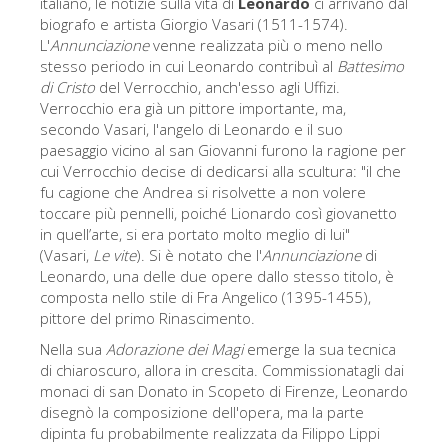
italiano, le notizie sulla vita di
Leonardo
ci arrivano dal
La torre di Arnolfo
biografo e artista Giorgio Vasari (1511-1574).
Corridoio Vasariano
L'
Annunciazione
venne realizzata più o meno nello
stesso periodo in cui Leonardo contribuì al
Battesimo
Palazzo Vecchio
di Cristo
del Verrocchio, anch'esso agli Uffizi.
Verrocchio era già un pittore importante, ma,
Santa Maria Novella
secondo Vasari, l'angelo di Leonardo e il suo
paesaggio vicino al san Giovanni furono la ragione per
Santa Croce
cui Verrocchio decise di dedicarsi alla scultura: "il che
Prenota ora
fu cagione che Andrea si risolvette a non volere
toccare più pennelli, poiché Lionardo così giovanetto
Prenota una visita guidata
in quell’arte, si era portato molto meglio di lui"
(Vasari,
Le vite
). Si è notato che l'
Annunciazione
di
Solo biglietti ad Ingresso rapido
Leonardo, una delle due opere dallo stesso titolo, è
composta nello stile di Fra Angelico (1395-1455),
pittore del primo Rinascimento.
Nella sua
Adorazione dei Magi
emerge la sua tecnica
di chiaroscuro, allora in crescita. Commissionatagli dai
monaci di san Donato in Scopeto di Firenze, Leonardo
disegnò la composizione dell'opera, ma la parte
dipinta fu probabilmente realizzata da Filippo Lippi