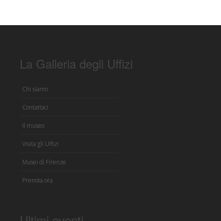
La Galleria degli Uffizi
Chi siamo
Contattaci
Il museo
Visita gli Uffizi
Musei di Firenze
Prenota ora
Ultimi eventi