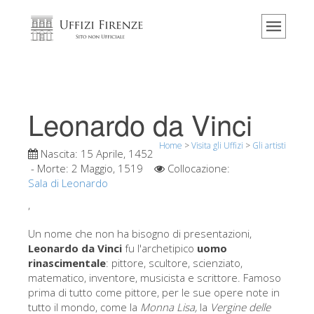
Home
Il museo
Informazioni
Storia
Leonardo da Vinci
Eventi e mostre
Home
>
Visita gli Uffizi
>
Gli artisti
I commenti dei visitatori
Nascita:
15 Aprile, 1452
- Morte:
2 Maggio, 1519
Collocazione:
Contattaci
Sala di Leonardo
Visita gli Uffizi
,
Prenota ora
Un nome che non ha bisogno di presentazioni,
Leonardo da Vinci
fu l'archetipico
uomo
Tour virtuale
rinascimentale
: pittore, scultore, scienziato,
matematico, inventore, musicista e scrittore. Famoso
Le opere
prima di tutto come pittore, per le sue opere note in
Le sale
tutto il mondo, come la
Monna Lisa,
la
Vergine delle