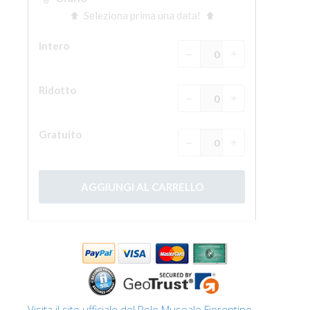
Visita il sito ufficiale del Polo Museale Fiorentino.