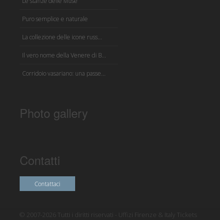
Le stanze delle Muse
Puro semplice e naturale
La collezione delle icone russ...
Il vero nome della Venere di B...
Corridoio vasariano: una passe...
Photo gallery
Contatti
Contattaci
© 2007-2026 Tutti i diritti riservati - Uffizi Firenze & Italy Tickets