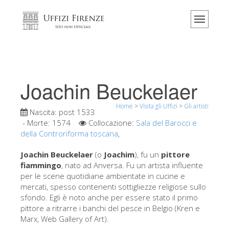
Home
Il museo
Informazioni
Storia
Joachin Beuckelaer
Eventi e mostre
Home
>
Visita gli Uffizi
>
Gli artisti
I commenti dei visitatori
Nascita:
post 1533
- Morte:
1574
Collocazione:
Sala del Barocci e
Contattaci
della Controriforma toscana
,
Visita gli Uffizi
Joachin Beuckelaer
(o
Joachim
), fu un
pittore
fiammingo
, nato ad Anversa. Fu un artista influente
Prenota ora
per le scene quotidiane ambientate in cucine e
Tour virtuale
mercati, spesso contenenti sottigliezze religiose sullo
sfondo. Egli è noto anche per essere stato il primo
Le opere
pittore a ritrarre i banchi del pesce in Belgio (Kren e
Marx, Web Gallery of Art).
Le sale