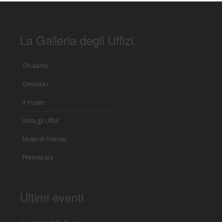
La Galleria degli Uffizi
Chi siamo
Contattaci
Il museo
Visita gli Uffizi
Musei di Firenze
Prenota ora
Ultimi eventi