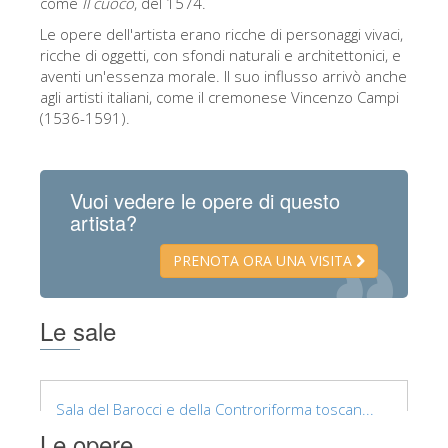
come
Il cuoco
, del 1574.
La torre di Arnolfo
Le opere dell'artista erano ricche di personaggi vivaci,
Corridoio Vasariano
ricche di oggetti, con sfondi naturali e architettonici, e
aventi un'essenza morale. Il suo influsso arrivò anche
Palazzo Vecchio
agli artisti italiani, come il cremonese Vincenzo Campi
Santa Maria Novella
(1536-1591).
Santa Croce
Prenota ora
Vuoi vedere le opere di questo
artista?
Prenota una visita guidata
Solo biglietti ad Ingresso rapido
PRENOTA ORA UNA VISITA
Le sale
Sala del Barocci e della Controriforma toscan...
Le opere