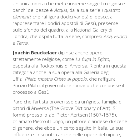
Un'unica opera che mette insieme soggetti religiosi e
Gli artisti
banchi del pesce è
Acqua
, dalla sua serie
I quattro
elementi
, che raffigura dodici varietà di pesce, a
Le nuove sale
rappresentare i dodici apostoli di Gesù, presente
Musei di Firenze
sullo sfondo del quadro, alla National Gallery di
Londra, che ospita tutta la serie, compresi
Aria, Fuoco
Museo nazionale del Bargello
e Terra.
Galleria dell'Accademia
Joachin Beuckelaer
dipinse anche opere
strettamente religiose, come
La fuga in Egitto
,
Galleria Palatina
esposta alla Rockoxhuis di Anversa. Rientra in questa
categoria anche la sua opera alla Galleria degli
Museo delle Cappelle Medicee
Uffizi,
Pilato mostra Cristo al popolo
, che raffigura
Ponzio Pilato, il governatore romano che condusse il
Museo di san Marco
processo a Gesù.
Museo Archeologico
Pare che l'artista provenisse da un'ignota famiglia di
pittori di Anversa (The Grove Dictionary of Art). Si
Opificio delle pietre dure
formò presso lo zio, Pieter Aertsen (1507-1575),
Museo Galileo
chiamato Pietro il Lungo, un pittore olandese di scene
di genere, che ebbe un certo seguito in Italia. La sua
Il giardino di Boboli
influenza si riscontra anche nelle opere del nipote,