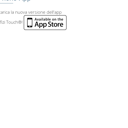
arica la nuova versione dell'app
fizi Touch®!