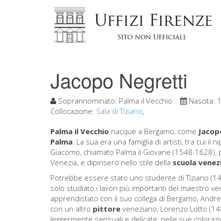
Jacopo Negretti
Soprannominato:
Palma il Vecchio
Nascita:
Collocazione:
Sala di Tiziano
,
Palma il Vecchio
nacque a Bergamo, come
Jacop
Palma
. La sua era una famiglia di artisti, tra cui il
Giacomo, chiamato Palma il Giovane (1548-1628), pe
Venezia, e dipinsero nello stile della
scuola venez
Potrebbe essere stato uno studente di Tiziano (1
solo studiato i lavori più importanti del maestro v
apprendistato con il suo collega di Bergamo, Andrea
con un altro
pittore
veneziano, Lorenzo Lotto (148
leggermente sensuali e delicate, nelle sue colorazio