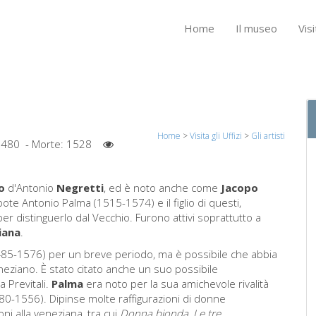
Home
Il museo
Visi
Home
>
Visita gli Uffizi
>
Gli artisti
1480
- Morte:
1528
o
d'Antonio
Negretti
, ed è noto anche come
Jacopo
 nipote Antonio Palma (1515-1574) e il figlio di questi,
r distinguerlo dal Vecchio. Furono attivi soprattutto a
iana
.
485-1576) per un breve periodo, ma è possibile che abbia
eneziano. È stato citato anche un suo possibile
 Previtali.
Palma
era noto per la sua amichevole rivalità
0-1556). Dipinse molte raffigurazioni di donne
ni alla veneziana, tra cui
Donna bionda, Le tre