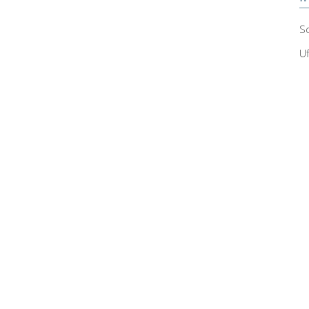
Sc
Uf