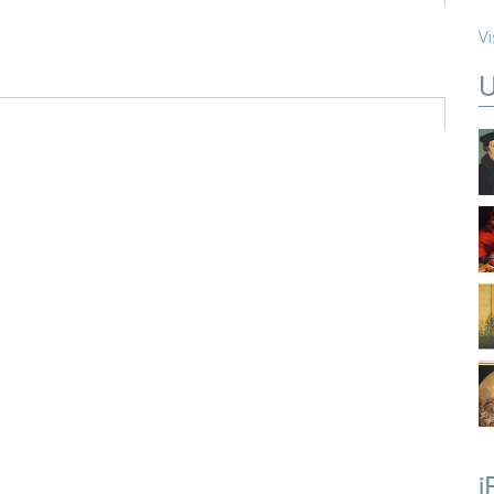
Vi
U
i