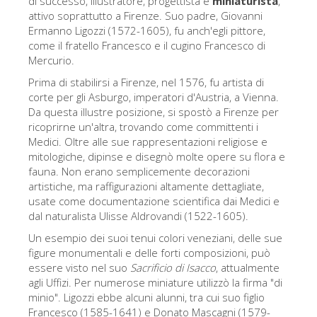
di successo, illustratore, progettista e
miniaturista
,
attivo soprattutto a Firenze. Suo padre, Giovanni
Gli artisti
Ermanno Ligozzi (1572-1605), fu anch'egli pittore,
Le nuove sale
come il fratello Francesco e il cugino Francesco di
Mercurio.
Musei di Firenze
Prima di stabilirsi a Firenze, nel 1576, fu artista di
Museo nazionale del Bargello
corte per gli Asburgo, imperatori d'Austria, a Vienna.
Da questa illustre posizione, si spostò a Firenze per
Galleria dell'Accademia
ricoprirne un'altra, trovando come committenti i
Medici. Oltre alle sue rappresentazioni religiose e
Galleria Palatina
mitologiche, dipinse e disegnò molte opere su flora e
Museo delle Cappelle Medicee
fauna. Non erano semplicemente decorazioni
artistiche, ma raffigurazioni altamente dettagliate,
Museo di san Marco
usate come documentazione scientifica dai Medici e
dal naturalista Ulisse Aldrovandi (1522-1605).
Museo Archeologico
Un esempio dei suoi tenui colori veneziani, delle sue
Opificio delle pietre dure
figure monumentali e delle forti composizioni, può
essere visto nel suo
Sacrificio di Isacco
, attualmente
Museo Galileo
agli Uffizi. Per numerose miniature utilizzò la firma "di
Il giardino di Boboli
minio". Ligozzi ebbe alcuni alunni, tra cui suo figlio
Francesco (1585-1641) e Donato Mascagni (1579-