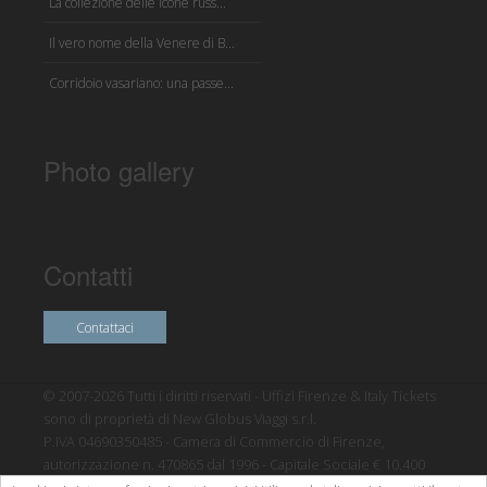
La collezione delle icone russ...
Il vero nome della Venere di B...
Corridoio vasariano: una passe...
Photo gallery
Contatti
Contattaci
© 2007-2026 Tutti i diritti riservati - Uffizi Firenze & Italy Tickets
sono di proprietà di New Globus Viaggi s.r.l.
P.IVA 04690350485 - Camera di Commercio di Firenze,
autorizzazione n. 470865 dal 1996 - Capitale Sociale € 10.400