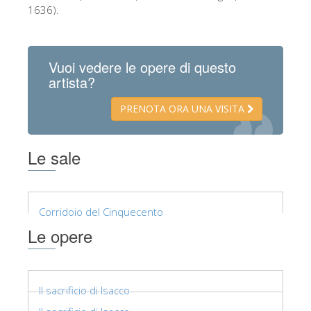
La torre di Arnolfo
1636).
Corridoio Vasariano
Palazzo Vecchio
Vuoi vedere le opere di questo
artista?
Santa Maria Novella
Santa Croce
PRENOTA ORA UNA VISITA
Prenota ora
Le sale
Prenota una visita guidata
Solo biglietti ad Ingresso rapido
Corridoio del Cinquecento
Le opere
Il sacrificio di Isacco