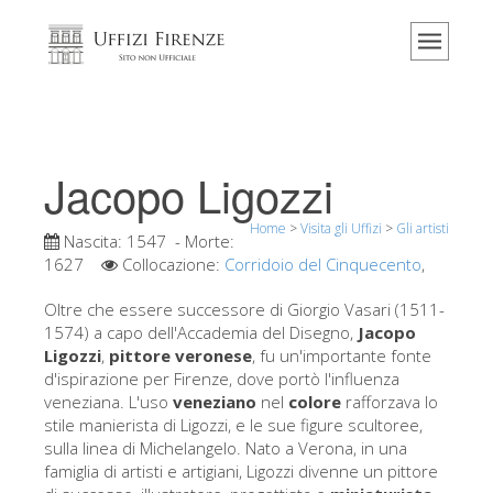
Home
Il museo
Informazioni
Storia
Jacopo Ligozzi
Eventi e mostre
Home
>
Visita gli Uffizi
>
Gli artisti
I commenti dei visitatori
Nascita:
1547
- Morte:
1627
Collocazione:
Corridoio del Cinquecento
,
Contattaci
Oltre che essere successore di Giorgio Vasari (1511-
Visita gli Uffizi
1574) a capo dell'Accademia del Disegno,
Jacopo
Ligozzi
,
pittore veronese
, fu un'importante fonte
Prenota ora
d'ispirazione per Firenze, dove portò l'influenza
Tour virtuale
veneziana. L'uso
veneziano
nel
colore
rafforzava lo
stile manierista di Ligozzi, e le sue figure scultoree,
Le opere
sulla linea di Michelangelo. Nato a Verona, in una
famiglia di artisti e artigiani, Ligozzi divenne un pittore
Le sale