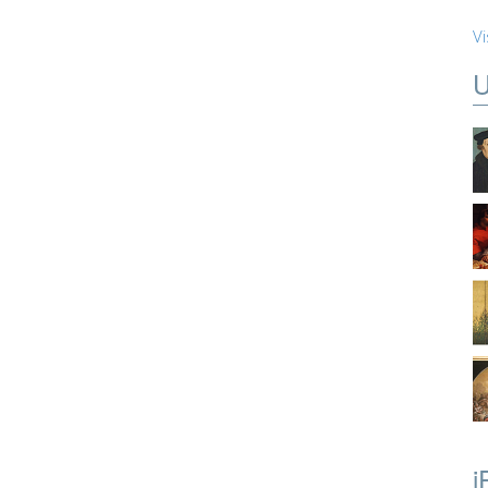
Vi
U
i