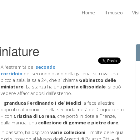
Home
Il museo
Visi
iniature
All’estremità del
secondo
corridoio
del secondo piano della galleria, si trova una
piccola sala, la sala 24, che si chiama
Gabinetto delle
miniature
. La stanza ha una
pianta ellissoidale
, si può
vedere affacciandosi dall’esterno.
Il
granduca Ferdinando I de’ Medici
la fece allestire
dopo il matrimonio – nella seconda metà del Cinquecento
– con
Cristina di Lorena
, che portò in dote a Firenze,
dalla Francia, una
collezione di gemme e pietre dure
.
In passato, ha ospitato
varie collezioni
– molte delle quali
oggi si trovano al Museo degli Argenti di Palazzo Pitti – di