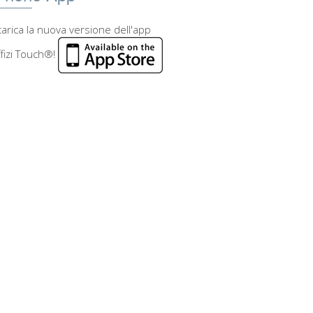
arica la nuova versione dell'app
fizi Touch®!