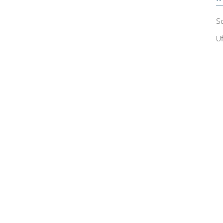
Sc
Uf