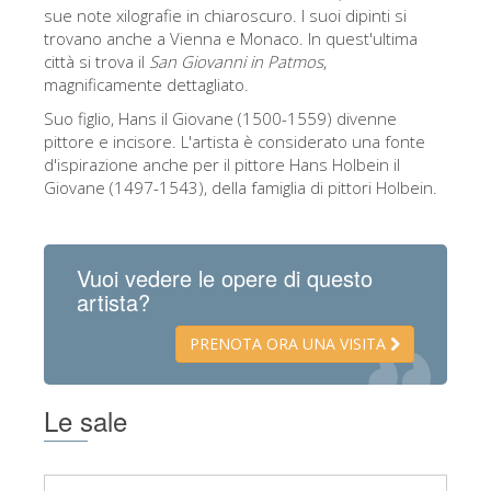
La torre di Arnolfo
sue note xilografie in chiaroscuro. I suoi dipinti si
trovano anche a Vienna e Monaco. In quest'ultima
Corridoio Vasariano
città si trova il
San Giovanni in Patmos
,
magnificamente dettagliato.
Palazzo Vecchio
Suo figlio, Hans il Giovane (1500-1559) divenne
Santa Maria Novella
pittore e incisore. L'artista è considerato una fonte
d'ispirazione anche per il pittore Hans Holbein il
Santa Croce
Giovane (1497-1543), della famiglia di pittori Holbein.
Prenota ora
Prenota una visita guidata
Vuoi vedere le opere di questo
Solo biglietti ad Ingresso rapido
artista?
PRENOTA ORA UNA VISITA
Le sale