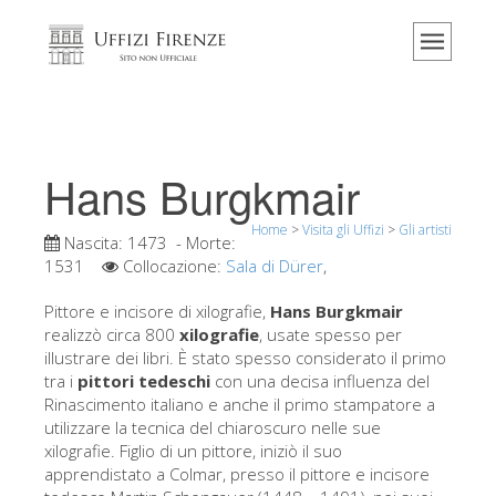
Home
Il museo
Informazioni
Storia
Hans Burgkmair
Eventi e mostre
Home
>
Visita gli Uffizi
>
Gli artisti
I commenti dei visitatori
Nascita:
1473
- Morte:
1531
Collocazione:
Sala di Dürer
,
Contattaci
Pittore e incisore di xilografie,
Hans Burgkmair
Visita gli Uffizi
realizzò circa 800
xilografie
, usate spesso per
illustrare dei libri. È stato spesso considerato il primo
Prenota ora
tra i
pittori tedeschi
con una decisa influenza del
Tour virtuale
Rinascimento italiano e anche il primo stampatore a
utilizzare la tecnica del chiaroscuro nelle sue
Le opere
xilografie. Figlio di un pittore, iniziò il suo
apprendistato a Colmar, presso il pittore e incisore
Le sale