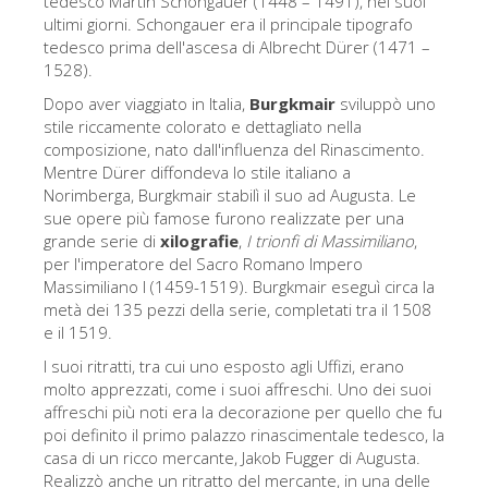
tedesco Martin Schongauer (1448 – 1491), nei suoi
ultimi giorni. Schongauer era il principale tipografo
Gli artisti
tedesco prima dell'ascesa di Albrecht Dürer (1471 –
Le nuove sale
1528).
Musei di Firenze
Dopo aver viaggiato in Italia,
Burgkmair
sviluppò uno
stile riccamente colorato e dettagliato nella
Museo nazionale del Bargello
composizione, nato dall'influenza del Rinascimento.
Mentre Dürer diffondeva lo stile italiano a
Galleria dell'Accademia
Norimberga, Burgkmair stabilì il suo ad Augusta. Le
sue opere più famose furono realizzate per una
Galleria Palatina
grande serie di
xilografie
,
I trionfi di Massimiliano
,
Museo delle Cappelle Medicee
per l'imperatore del Sacro Romano Impero
Massimiliano I (1459-1519). Burgkmair eseguì circa la
Museo di san Marco
metà dei 135 pezzi della serie, completati tra il 1508
e il 1519.
Museo Archeologico
I suoi ritratti, tra cui uno esposto agli Uffizi, erano
Opificio delle pietre dure
molto apprezzati, come i suoi affreschi. Uno dei suoi
affreschi più noti era la decorazione per quello che fu
Museo Galileo
poi definito il primo palazzo rinascimentale tedesco, la
Il giardino di Boboli
casa di un ricco mercante, Jakob Fugger di Augusta.
Realizzò anche un ritratto del mercante, in una delle