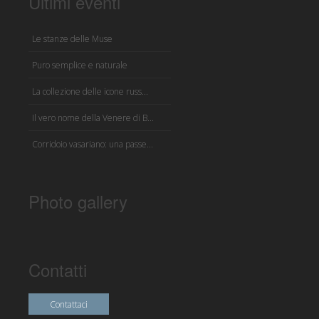
Ultimi eventi
Le stanze delle Muse
Puro semplice e naturale
La collezione delle icone russ...
Il vero nome della Venere di B...
Corridoio vasariano: una passe...
Photo gallery
Contatti
Contattaci