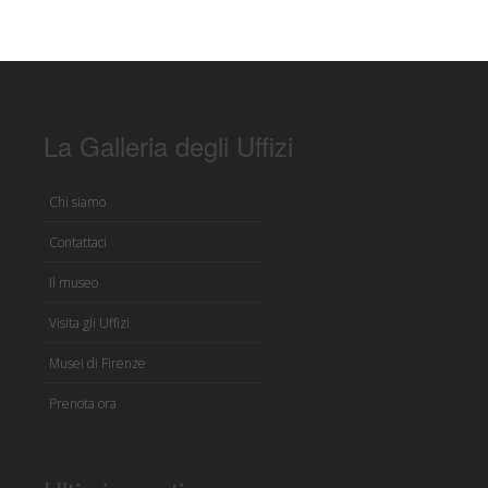
La Galleria degli Uffizi
Chi siamo
Contattaci
Il museo
Visita gli Uffizi
Musei di Firenze
Prenota ora