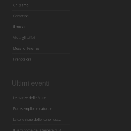
Chi siamo
Contattaci
Il museo
Visita gli Uffizi
Musei di Firenze
Prenota ora
Ultimi eventi
Le stanze delle Muse
Puro semplice e naturale
La collezione delle icone russ...
Il vero nome della Venere di B...