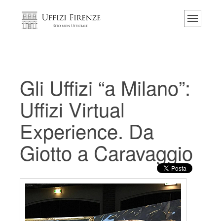
Home
Il museo
Informazioni
Storia
Gli Uffizi “a Milano”:
Eventi e mostre
Uffizi Virtual
I commenti dei visitatori
Experience. Da
Contattaci
Giotto a Caravaggio
Visita gli Uffizi
Prenota ora
Tour virtuale
Le opere
Le sale