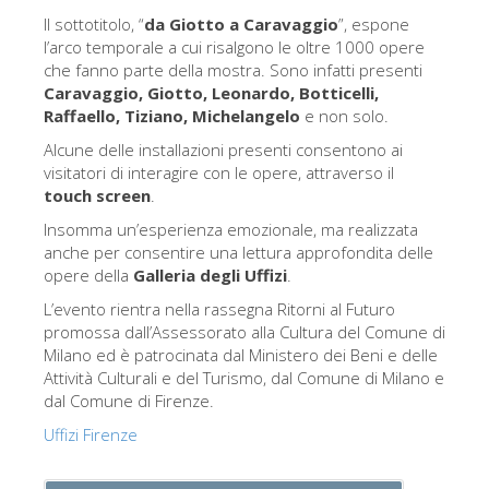
La torre di Arnolfo
Il sottotitolo, “
da Giotto a Caravaggio
”, espone
Corridoio Vasariano
l’arco temporale a cui risalgono le oltre 1000 opere
che fanno parte della mostra. Sono infatti presenti
Palazzo Vecchio
Caravaggio, Giotto, Leonardo, Botticelli,
Raffaello, Tiziano, Michelangelo
e non solo.
Santa Maria Novella
Alcune delle installazioni presenti consentono ai
Santa Croce
visitatori di interagire con le opere, attraverso il
touch screen
.
Prenota ora
Insomma un’esperienza emozionale, ma realizzata
Prenota una visita guidata
anche per consentire una lettura approfondita delle
opere della
Galleria degli Uffizi
.
Solo biglietti ad Ingresso rapido
L’evento rientra nella rassegna Ritorni al Futuro
promossa dall’Assessorato alla Cultura del Comune di
Milano ed è patrocinata dal Ministero dei Beni e delle
Attività Culturali e del Turismo, dal Comune di Milano e
dal Comune di Firenze.
Uffizi Firenze