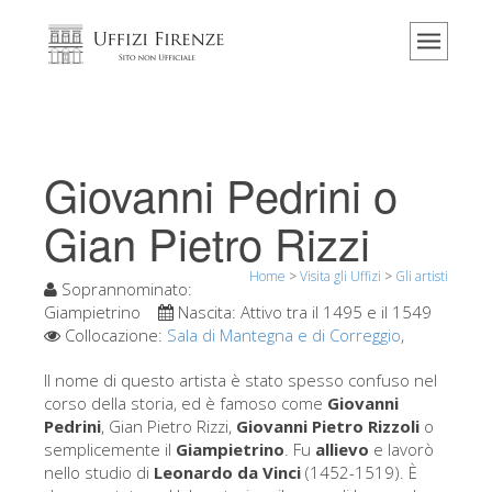
Home
Il museo
Informazioni
Storia
Giovanni Pedrini o
Eventi e mostre
Gian Pietro Rizzi
I commenti dei visitatori
Home
>
Visita gli Uffizi
>
Gli artisti
Contattaci
Soprannominato:
Giampietrino
Nascita:
Attivo tra il 1495 e il 1549
Visita gli Uffizi
Collocazione:
Sala di Mantegna e di Correggio
,
Prenota ora
Il nome di questo artista è stato spesso confuso nel
Tour virtuale
corso della storia, ed è famoso come
Giovanni
Pedrini
, Gian Pietro Rizzi,
Giovanni Pietro Rizzoli
o
Le opere
semplicemente il
Giampietrino
. Fu
allievo
e lavorò
nello studio di
Leonardo da Vinci
(1452-1519). È
Le sale