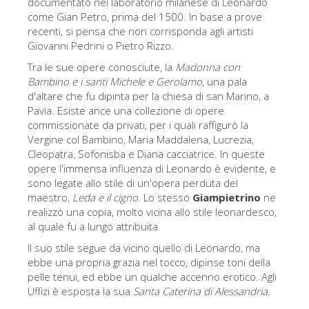
documentato nel laboratorio milanese di Leonardo
Gli artisti
come Gian Petro, prima del 1500. In base a prove
recenti, si pensa che non corrisponda agli artisti
Le nuove sale
Giovanni Pedrini o Pietro Rizzo.
Musei di Firenze
Tra le sue opere conosciute, la
Madonna con
Bambino e i santi Michele e Gerolamo
, una pala
Museo nazionale del Bargello
d'altare che fu dipinta per la chiesa di san Marino, a
Pavia. Esiste ance una collezione di opere
Galleria dell'Accademia
commissionate da privati, per i quali raffigurò la
Vergine col Bambino, Maria Maddalena, Lucrezia,
Galleria Palatina
Cleopatra, Sofonisba e Diana cacciatrice. In queste
Museo delle Cappelle Medicee
opere l'immensa influenza di Leonardo è evidente, e
sono legate allo stile di un'opera perduta del
Museo di san Marco
maestro,
Leda e il cigno
. Lo stesso
Giampietrino
ne
realizzò una copia, molto vicina allo stile leonardesco,
Museo Archeologico
al quale fu a lungo attribuita.
Opificio delle pietre dure
Il suo stile segue da vicino quello di Leonardo, ma
ebbe una propria grazia nel tocco, dipinse toni della
Museo Galileo
pelle tenui, ed ebbe un qualche accenno erotico. Agli
Il giardino di Boboli
Uffizi è esposta la sua
Santa Caterina di Alessandria.