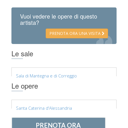
La torre di Arnolfo
Corridoio Vasariano
Vuoi vedere le opere di questo
artista?
Palazzo Vecchio
Santa Maria Novella
PRENOTA ORA UNA VISITA
Santa Croce
Le sale
Prenota ora
Prenota una visita guidata
Solo biglietti ad Ingresso rapido
Sala di Mantegna e di Correggio
Le opere
Santa Caterina d'Alessandria