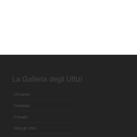
La Galleria degli Uffizi
Chi siamo
Contattaci
Il museo
Visita gli Uffizi