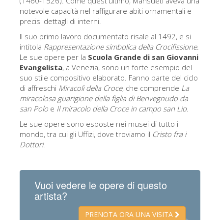
(1460-1526). Come quest'ultimo, Mansueti aveva una
notevole capacità nel raffigurare abiti ornamentali e
Gli artisti
precisi dettagli di interni.
Le nuove sale
Il suo primo lavoro documentato risale al 1492, e si
Musei di Firenze
intitola
Rappresentazione simbolica della Crocifissione
.
Le sue opere per la
Scuola Grande di san Giovanni
Museo nazionale del Bargello
Evangelista
, a Venezia, sono un forte esempio del
suo stile compositivo elaborato. Fanno parte del ciclo
Galleria dell'Accademia
di affreschi
Miracoli della Croce
, che comprende
La
miracolosa guarigione della figlia di Benvegnudo da
Galleria Palatina
san Polo
e
Il miracolo della Croce in campo san Lio
.
Museo delle Cappelle Medicee
Le sue opere sono esposte nei musei di tutto il
mondo, tra cui gli Uffizi, dove troviamo il
Cristo fra i
Museo di san Marco
Dottori
.
Museo Archeologico
Opificio delle pietre dure
Vuoi vedere le opere di questo
Museo Galileo
artista?
Il giardino di Boboli
PRENOTA ORA UNA VISITA