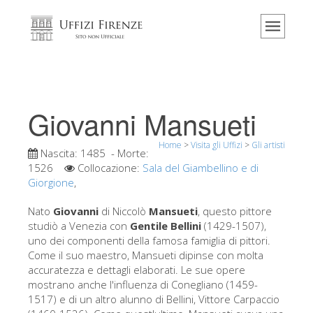
Home
Il museo
Informazioni
Storia
Giovanni Mansueti
Eventi e mostre
Home
>
Visita gli Uffizi
>
Gli artisti
I commenti dei visitatori
Nascita:
1485
- Morte:
1526
Collocazione:
Sala del Giambellino e di
Contattaci
Giorgione
,
Visita gli Uffizi
Nato
Giovanni
di Niccolò
Mansueti
, questo pittore
studiò a Venezia con
Gentile Bellini
(1429-1507),
Prenota ora
uno dei componenti della famosa famiglia di pittori.
Tour virtuale
Come il suo maestro, Mansueti dipinse con molta
accuratezza e dettagli elaborati. Le sue opere
Le opere
mostrano anche l'influenza di Conegliano (1459-
1517) e di un altro alunno di Bellini, Vittore Carpaccio
Le sale