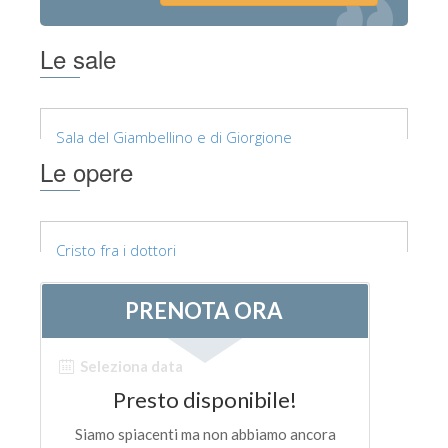
La torre di Arnolfo
Corridoio Vasariano
Le sale
Palazzo Vecchio
Santa Maria Novella
Sala del Giambellino e di Giorgione
Santa Croce
Le opere
Prenota ora
Prenota una visita guidata
Cristo fra i dottori
Solo biglietti ad Ingresso rapido