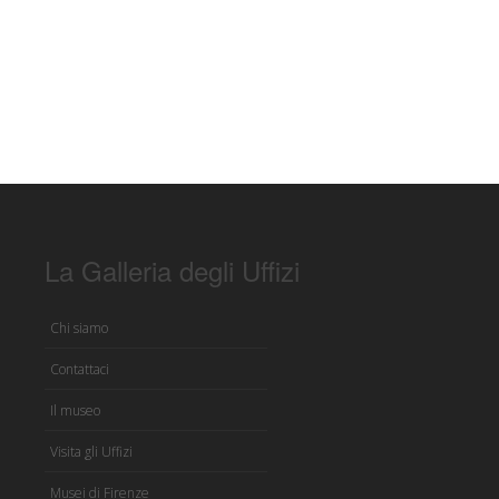
La Galleria degli Uffizi
Chi siamo
Contattaci
Il museo
Visita gli Uffizi
Musei di Firenze