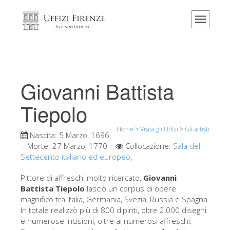
Home
Il museo
Informazioni
Storia
Giovanni Battista
Eventi e mostre
Tiepolo
I commenti dei visitatori
Home
>
Visita gli Uffizi
>
Gli artisti
Contattaci
Nascita:
5 Marzo, 1696
- Morte:
27 Marzo, 1770
Collocazione:
Sala del
Visita gli Uffizi
Settecento italiano ed europeo
,
Prenota ora
Pittore di affreschi molto ricercato,
Giovanni
Tour virtuale
Battista Tiepolo
lasciò un corpus di opere
magnifico tra Italia, Germania, Svezia, Russia e Spagna.
Le opere
In totale realizzò più di 800 dipinti, oltre 2,000 disegni
e numerose incisioni, oltre ai numerosi affreschi.
Le sale