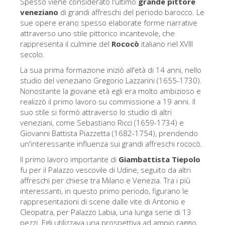
Spesso viene considerato l'ultimo
grande pittore
Gli artisti
veneziano
di grandi affreschi del periodo barocco. Le
sue opere erano spesso elaborate forme narrative
Le nuove sale
attraverso uno stile pittorico incantevole, che
rappresenta il culmine del
Rococò
italiano nel XVIII
Musei di Firenze
secolo.
Museo nazionale del Bargello
La sua prima formazione iniziò all'età di 14 anni, nello
studio del veneziano Gregorio Lazzarini (1655-1730).
Galleria dell'Accademia
Nonostante la giovane età egli era molto ambizioso e
realizzò il primo lavoro su commissione a 19 anni. Il
Galleria Palatina
suo stile si formò attraverso lo studio di altri
Museo delle Cappelle Medicee
veneziani, come Sebastiano Ricci (1659-1734) e
Giovanni Battista Piazzetta (1682-1754), prendendo
Museo di san Marco
un'interessante influenza sui grandi affreschi rococò.
Museo Archeologico
Il primo lavoro importante di
Giambattista Tiepolo
fu per il Palazzo vescovile di Udine, seguito da altri
Opificio delle pietre dure
affreschi per chiese tra Milano e Venezia. Tra i più
interessanti, in questo primo periodo, figurano le
Museo Galileo
rappresentazioni di scene dalle vite di Antonio e
Il giardino di Boboli
Cleopatra, per Palazzo Labia, una lunga serie di 13
pezzi. Egli utilizzava una prospettiva ad ampio raggio,