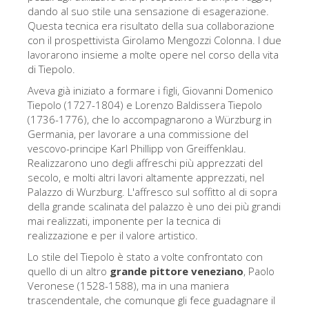
La torre di Arnolfo
dando al suo stile una sensazione di esagerazione.
Questa tecnica era risultato della sua collaborazione
Corridoio Vasariano
con il prospettivista Girolamo Mengozzi Colonna. I due
Palazzo Vecchio
lavorarono insieme a molte opere nel corso della vita
di Tiepolo.
Santa Maria Novella
Aveva già iniziato a formare i figli, Giovanni Domenico
Santa Croce
Tiepolo (1727-1804) e Lorenzo Baldissera Tiepolo
(1736-1776), che lo accompagnarono a Würzburg in
Prenota ora
Germania, per lavorare a una commissione del
vescovo-principe Karl Phillipp von Greiffenklau.
Prenota una visita guidata
Realizzarono uno degli affreschi più apprezzati del
Solo biglietti ad Ingresso rapido
secolo, e molti altri lavori altamente apprezzati, nel
Palazzo di Wurzburg. L'affresco sul soffitto al di sopra
della grande scalinata del palazzo è uno dei più grandi
mai realizzati, imponente per la tecnica di
realizzazione e per il valore artistico.
Lo stile del Tiepolo è stato a volte confrontato con
quello di un altro
grande pittore veneziano
, Paolo
Veronese (1528-1588), ma in una maniera
trascendentale, che comunque gli fece guadagnare il