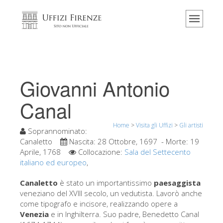
Home
Il museo
Informazioni
Storia
Giovanni Antonio
Eventi e mostre
Canal
I commenti dei visitatori
Home
>
Visita gli Uffizi
>
Gli artisti
Contattaci
Soprannominato:
Canaletto
Nascita:
28 Ottobre, 1697
- Morte:
19
Visita gli Uffizi
Aprile, 1768
Collocazione:
Sala del Settecento
italiano ed europeo
Prenota ora
,
Tour virtuale
Canaletto
è stato un importantissimo
paesaggista
veneziano del XVIII secolo, un vedutista. Lavorò anche
Le opere
come tipografo e incisore, realizzando opere a
Venezia
e in Inghilterra. Suo padre, Benedetto Canal
Le sale