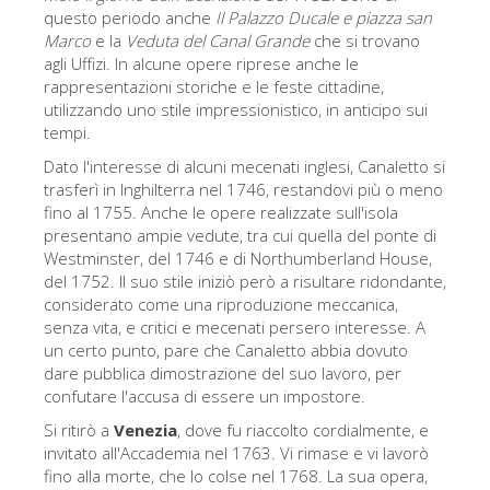
La torre di Arnolfo
questo periodo anche
Il Palazzo Ducale e piazza san
Marco
e la
Veduta del Canal Grande
che si trovano
Corridoio Vasariano
agli Uffizi. In alcune opere riprese anche le
Palazzo Vecchio
rappresentazioni storiche e le feste cittadine,
utilizzando uno stile impressionistico, in anticipo sui
Santa Maria Novella
tempi.
Santa Croce
Dato l'interesse di alcuni mecenati inglesi, Canaletto si
trasferì in Inghilterra nel 1746, restandovi più o meno
Prenota ora
fino al 1755. Anche le opere realizzate sull'isola
presentano ampie vedute, tra cui quella del ponte di
Prenota una visita guidata
Westminster, del 1746 e di Northumberland House,
Solo biglietti ad Ingresso rapido
del 1752. Il suo stile iniziò però a risultare ridondante,
considerato come una riproduzione meccanica,
senza vita, e critici e mecenati persero interesse. A
un certo punto, pare che Canaletto abbia dovuto
dare pubblica dimostrazione del suo lavoro, per
confutare l'accusa di essere un impostore.
Si ritirò a
Venezia
, dove fu riaccolto cordialmente, e
invitato all'Accademia nel 1763. Vi rimase e vi lavorò
fino alla morte, che lo colse nel 1768. La sua opera,