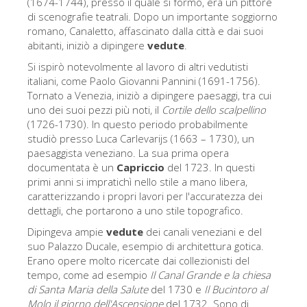
(1674-1744), presso il quale si formò, era un pittore
Gli artisti
di scenografie teatrali. Dopo un importante soggiorno
romano, Canaletto, affascinato dalla città e dai suoi
Le nuove sale
abitanti, iniziò a dipingere
vedute
.
Musei di Firenze
Si ispirò notevolmente al lavoro di altri vedutisti
italiani, come Paolo Giovanni Pannini (1691-1756).
Museo nazionale del Bargello
Tornato a Venezia, iniziò a dipingere paesaggi, tra cui
uno dei suoi pezzi più noti, il
Cortile dello scalpellino
Galleria dell'Accademia
(1726-1730). In questo periodo probabilmente
studiò presso Luca Carlevarijs (1663 – 1730), un
Galleria Palatina
paesaggista veneziano. La sua prima opera
Museo delle Cappelle Medicee
documentata è un
Capriccio
del 1723. In questi
primi anni si impratichì nello stile a mano libera,
Museo di san Marco
caratterizzando i propri lavori per l'accuratezza dei
dettagli, che portarono a uno stile topografico.
Museo Archeologico
Dipingeva ampie
vedute
dei canali veneziani e del
Opificio delle pietre dure
suo Palazzo Ducale, esempio di architettura gotica.
Erano opere molto ricercate dai collezionisti del
Museo Galileo
tempo, come ad esempio
Il Canal Grande e la chiesa
Il giardino di Boboli
di Santa Maria della Salute
del 1730 e
Il Bucintoro al
Molo il giorno dell'Ascensione
del 1732. Sono di