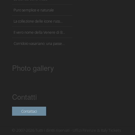
Puro semplice e naturale
La collezione delle icone russ...
Il vero nome della Venere di B...
Corridoio vasariano: una passe...
Photo gallery
Contatti
Contattaci
© 2007-2026 Tutti i diritti riservati - Uffizi Firenze & Italy Tickets