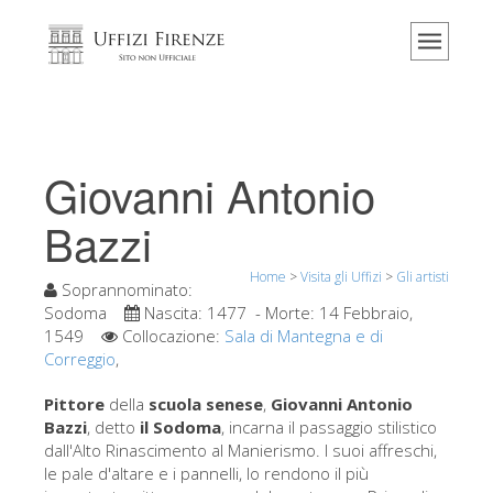
Home
Il museo
Informazioni
Storia
Giovanni Antonio
Eventi e mostre
Bazzi
I commenti dei visitatori
Home
>
Visita gli Uffizi
>
Gli artisti
Contattaci
Soprannominato:
Sodoma
Nascita:
1477
- Morte:
14 Febbraio,
Visita gli Uffizi
1549
Collocazione:
Sala di Mantegna e di
Correggio
,
Prenota ora
Tour virtuale
Pittore
della
scuola senese
,
Giovanni Antonio
Bazzi
, detto
il Sodoma
, incarna il passaggio stilistico
Le opere
dall'Alto Rinascimento al Manierismo. I suoi affreschi,
le pale d'altare e i pannelli, lo rendono il più
Le sale