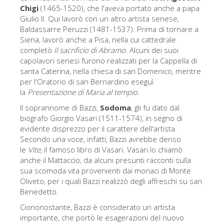
La torre di Arnolfo
Chigi
(1465-1520), che l'aveva portato anche a papa
Giulio II. Qui lavorò con un altro artista senese,
Corridoio Vasariano
Baldassarre Peruzzi (1481-1537). Prima di tornare a
Palazzo Vecchio
Siena, lavorò anche a Pisa, nella cui cattedrale
completò
Il sacrificio di Abramo
. Alcuni dei suoi
Santa Maria Novella
capolavori senesi furono realizzati per la Cappella di
santa Caterina, nella chiesa di san Domenico, mentre
Santa Croce
per l'Oratorio di san Bernardino eseguì
la
Presentazione di Maria al tempio
.
Prenota ora
Il soprannome di Bazzi,
Sodoma
, gli fu dato dal
Prenota una visita guidata
biografo Giorgio Vasari (1511-1574), in segno di
Solo biglietti ad Ingresso rapido
evidente disprezzo per il carattere dell'artista.
Secondo una voce, infatti, Bazzi avrebbe deriso
le
Vite,
il famoso libro di Vasari. Vasari lo chiamò
anche il Mattaccio, da alcuni presunti racconti sulla
sua scomoda vita provenienti dai monaci di Monte
Oliveto, per i quali Bazzi realizzò degli affreschi su san
Benedetto.
Ciononostante, Bazzi è considerato un artista
importante, che portò le esagerazioni del nuovo