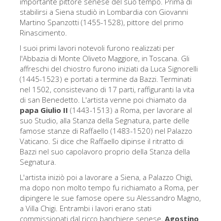
importante pittore senese del suo tempo. Prima di
Gli artisti
stabilirsi a Siena studiò in Lombardia con Giovanni
Martino Spanzotti (1455-1528), pittore del primo
Le nuove sale
Rinascimento.
Musei di Firenze
I suoi primi lavori notevoli furono realizzati per
l'Abbazia di Monte Oliveto Maggiore, in Toscana. Gli
Museo nazionale del Bargello
affreschi del chiostro furono iniziati da Luca Signorelli
(1445-1523) e portati a termine da Bazzi. Terminati
Galleria dell'Accademia
nel 1502, consistevano di 17 parti, raffiguranti la vita
di san Benedetto. L'artista venne poi chiamato da
Galleria Palatina
papa Giulio II
(1443-1513) a Roma, per lavorare al
Museo delle Cappelle Medicee
suo Studio, alla Stanza della Segnatura, parte delle
famose stanze di Raffaello (1483-1520) nel Palazzo
Museo di san Marco
Vaticano. Si dice che Raffaello dipinse il ritratto di
Bazzi nel suo capolavoro proprio della Stanza della
Museo Archeologico
Segnatura.
Opificio delle pietre dure
L'artista iniziò poi a lavorare a Siena, a Palazzo Chigi,
ma dopo non molto tempo fu richiamato a Roma, per
Museo Galileo
dipingere le sue famose opere su Alessandro Magno,
Il giardino di Boboli
a Villa Chigi. Entrambi i lavori erano stati
commissionati dal ricco banchiere senese,
Agostino