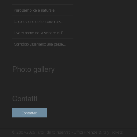
Puro semplice e naturale
La collezione delle icone russ...
Il vero nome della Venere di B...
Corridoio vasariano: una passe...
Photo gallery
Contatti
Contattaci
© 2007-2026 Tutti i diritti riservati - Uffizi Firenze & Italy Tickets