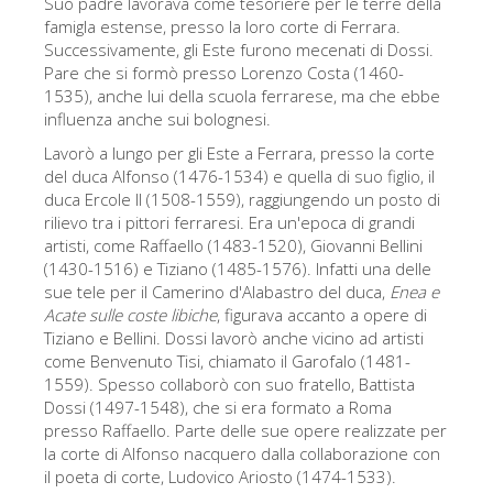
Suo padre lavorava come tesoriere per le terre della
Gli artisti
famigla estense, presso la loro corte di Ferrara.
Successivamente, gli Este furono mecenati di Dossi.
Le nuove sale
Pare che si formò presso Lorenzo Costa (1460-
1535), anche lui della scuola ferrarese, ma che ebbe
Musei di Firenze
influenza anche sui bolognesi.
Museo nazionale del Bargello
Lavorò a lungo per gli Este a Ferrara, presso la corte
del duca Alfonso (1476-1534) e quella di suo figlio, il
Galleria dell'Accademia
duca Ercole II (1508-1559), raggiungendo un posto di
rilievo tra i pittori ferraresi. Era un'epoca di grandi
Galleria Palatina
artisti, come Raffaello (1483-1520), Giovanni Bellini
Museo delle Cappelle Medicee
(1430-1516) e Tiziano (1485-1576). Infatti una delle
sue tele per il Camerino d'Alabastro del duca,
Enea e
Museo di san Marco
Acate sulle coste libiche
, figurava accanto a opere di
Tiziano e Bellini. Dossi lavorò anche vicino ad artisti
Museo Archeologico
come Benvenuto Tisi, chiamato il Garofalo (1481-
Opificio delle pietre dure
1559). Spesso collaborò con suo fratello, Battista
Dossi (1497-1548), che si era formato a Roma
Museo Galileo
presso Raffaello. Parte delle sue opere realizzate per
la corte di Alfonso nacquero dalla collaborazione con
Il giardino di Boboli
il poeta di corte, Ludovico Ariosto (1474-1533).