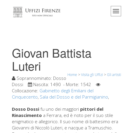
Home
Il museo
Informazioni
Storia
Giovan Battista
Eventi e mostre
Luteri
I commenti dei visitatori
Home
>
Visita gli Uffizi
>
Gli artisti
Contattaci
Soprannominato:
Dosso
Dossi
Nascita:
1490
- Morte:
1542
Visita gli Uffizi
Collocazione:
Gabinetto degli Emiliani del
Cinquecento
,
Sala del Dosso e del Parmigianino
Prenota ora
,
Tour virtuale
Dosso Dossi
fu uno dei maggiori
pittori del
Rinascimento
a Ferrara, ed è noto per il suo stile
Le opere
enigmatico e allegorico. Il suo nome di battesimo era
Giovanni di Niccolò Luteri, e nacque a Tramuschio.
Le sale