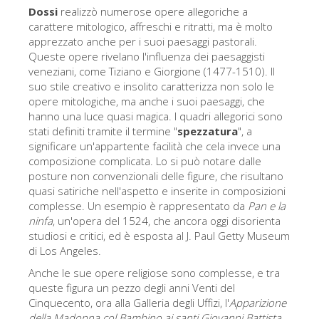
La torre di Arnolfo
Dossi
realizzò numerose opere allegoriche a
carattere mitologico, affreschi e ritratti, ma è molto
Corridoio Vasariano
apprezzato anche per i suoi paesaggi pastorali.
Palazzo Vecchio
Queste opere rivelano l'influenza dei paesaggisti
veneziani, come Tiziano e Giorgione (1477-1510). Il
Santa Maria Novella
suo stile creativo e insolito caratterizza non solo le
opere mitologiche, ma anche i suoi paesaggi, che
Santa Croce
hanno una luce quasi magica. I quadri allegorici sono
stati definiti tramite il termine "
spezzatura
", a
Prenota ora
significare un'appartente facilità che cela invece una
Prenota una visita guidata
composizione complicata. Lo si può notare dalle
posture non convenzionali delle figure, che risultano
Solo biglietti ad Ingresso rapido
quasi satiriche nell'aspetto e inserite in composizioni
complesse. Un esempio è rappresentato da
Pan e la
ninfa
, un'opera del 1524, che ancora oggi disorienta
studiosi e critici, ed è esposta al J. Paul Getty Museum
di Los Angeles.
Anche le sue opere religiose sono complesse, e tra
queste figura un pezzo degli anni Venti del
Cinquecento, ora alla Galleria degli Uffizi, l'
Apparizione
della Madonna col Bambino ai santi Giovanni Battista