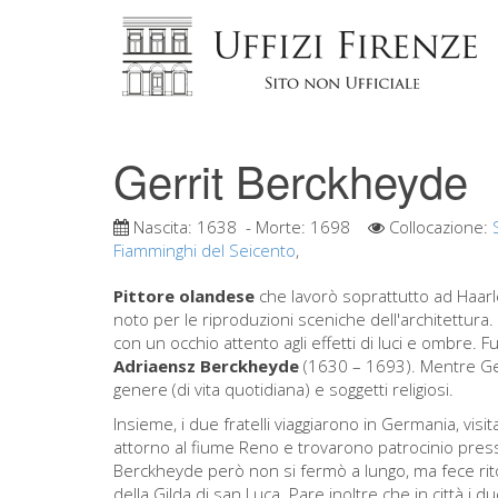
Gerrit Berckheyde
Nascita:
1638
- Morte:
1698
Collocazione:
Fiamminghi del Seicento
,
Pittore olandese
che lavorò soprattutto ad Haar
noto per le riproduzioni sceniche dell'architettura
con un occhio attento agli effetti di luci e ombre. F
Adriaensz Berckheyde
(1630 – 1693). Mentre Gerr
genere (di vita quotidiana) e soggetti religiosi.
Insieme, i due fratelli viaggiarono in Germania, vi
attorno al fiume Reno e trovarono patrocinio presso
Berckheyde però non si fermò a lungo, ma fece r
della Gilda di san Luca. Pare inoltre che in città i d