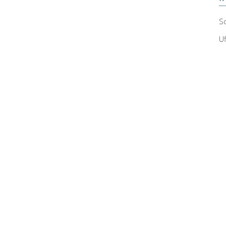
Sc
Uf