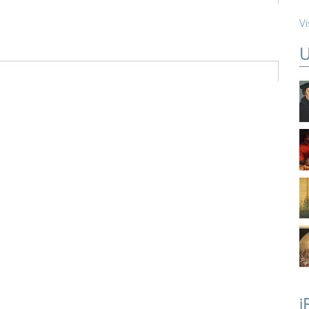
Vi
U
i