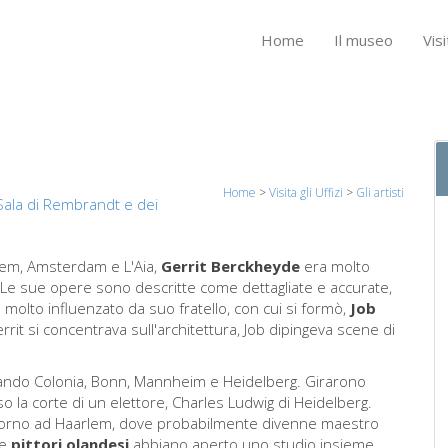
Home
Il museo
Visi
Home
>
Visita gli Uffizi
>
Gli artisti
Sala di Rembrandt e dei
lem, Amsterdam e L'Aia,
Gerrit Berckheyde
era molto
. Le sue opere sono descritte come dettagliate e accurate,
u molto influenzato da suo fratello, con cui si formò,
Job
it si concentrava sull'architettura, Job dipingeva scene di
sitando Colonia, Bonn, Mannheim e Heidelberg. Girarono
 la corte di un elettore, Charles Ludwig di Heidelberg.
itorno ad Haarlem, dove probabilmente divenne maestro
ue
pittori olandesi
abbiano aperto uno studio insieme.