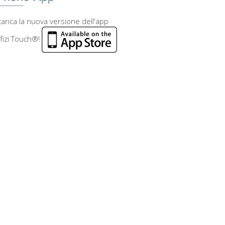
arica la nuova versione dell'app
fizi Touch®!